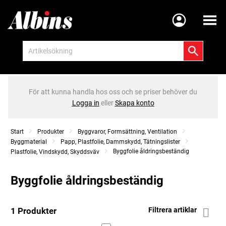
Meny
För att kunna handla hos oss och se priser behöver du
Logga in
eller
Skapa konto
Start
Produkter
Byggvaror, Formsättning, Ventilation
Byggmaterial
Papp, Plastfolie, Dammskydd, Tätningslister
Byggfolie åldringsbeständig
Plastfolie, Vindskydd, Skyddsväv
Byggfolie åldringsbeständig
1 Produkter
Filtrera artiklar