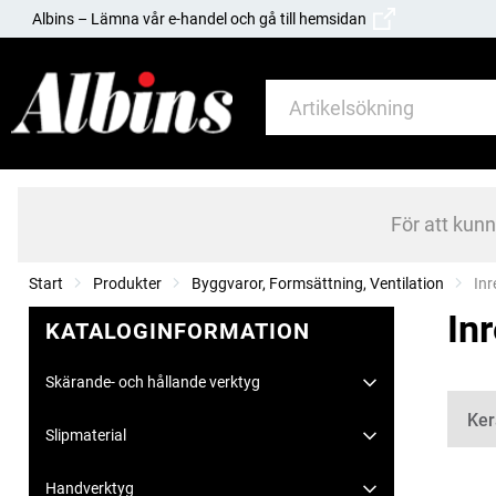
Albins – Lämna vår e-handel och gå till hemsidan
För att kun
Start
Produkter
Byggvaror, Formsättning, Ventilation
Cur
Inr
In
KATALOGINFORMATION
Skärande- och hållande verktyg
Kate
Ker
Slipmaterial
Handverktyg