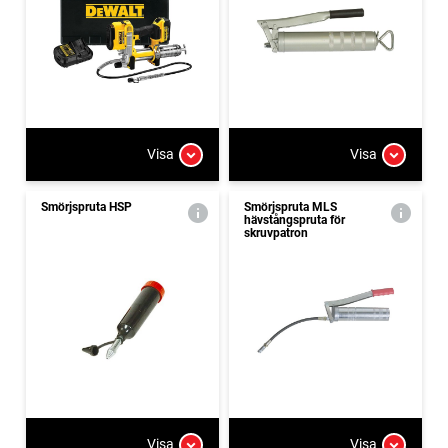
Visa
Visa
Smörjspruta HSP
Smörjspruta MLS
hävstångspruta för
skruvpatron
Visa
Visa