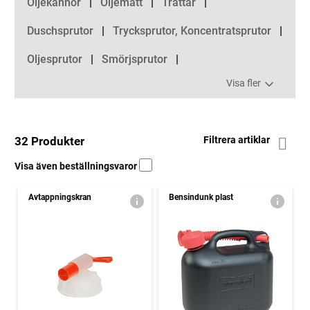
Oljekannor
Oljemått
Trattar
Duschsprutor
Trycksprutor, Koncentratsprutor
Oljesprutor
Smörjsprutor
Visa fler
32 Produkter
Filtrera artiklar
Visa även beställningsvaror
Avtappningskran
Bensindunk plast