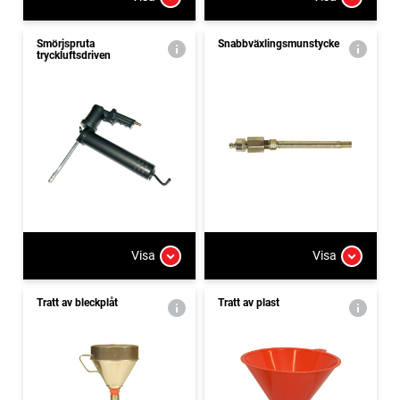
Smörjspruta
Snabbväxlingsmunstycke
tryckluftsdriven
Visa
Visa
Tratt av bleckplåt
Tratt av plast