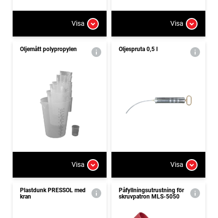
Visa
Visa
Oljemått polypropylen
Oljespruta 0,5 l
Visa
Visa
Plastdunk PRESSOL med
Påfyllningsutrustning för
kran
skruvpatron MLS-5050