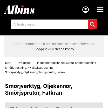
Meny
För att kunna handla hos oss och se priser behöver du
Logga in
eller
Skapa konto
Start
Produkter
Industriförnödenheter, Slang, Smörjutrustning
Smörjutrustning, Kylvätskeutrustning
Smörjverktyg, Oljekannor, Smörjsprutor, Fatkran
Smörjverktyg, Oljekannor,
Smörjsprutor, Fatkran
Kategorier