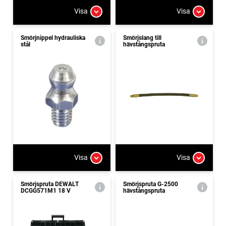
Visa
Visa
Smörjnippel hydrauliska
Smörjslang till
stål
hävstångspruta
Visa
Visa
Smörjspruta DEWALT
Smörjspruta G-2500
DCGG571M1 18 V
hävstångspruta