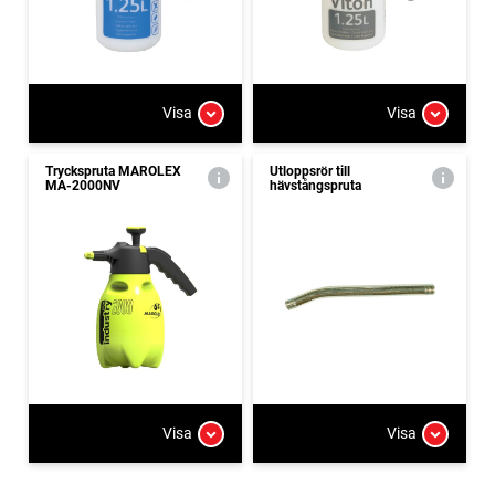
Visa
Visa
Tryckspruta MAROLEX
Utloppsrör till
MA-2000NV
hävstångspruta
Visa
Visa