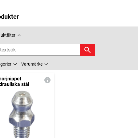
odukter
uktfilter
gorier
Varumärke
örjnippel
drauliska stål