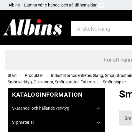
Albins – Lämna vår e-handel och gå till hemsidan
För att kun
Start
Produkter
Industriförnödenheter, Slang, Smörjutrustni
Smörjverktyg, Oljekannor, Smörjsprutor, Fatkran
Smörjnipplar
Sm
KATALOGINFORMATION
Skärande- och hållande verktyg
Kate
Smö
Slipmaterial