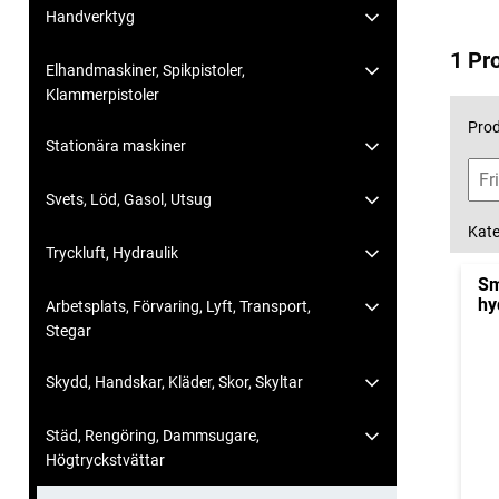
Handverktyg
1 Pr
Elhandmaskiner, Spikpistoler,
Klammerpistoler
Prod
Stationära maskiner
Svets, Löd, Gasol, Utsug
Kate
Tryckluft, Hydraulik
Sm
hy
Arbetsplats, Förvaring, Lyft, Transport,
Stegar
Skydd, Handskar, Kläder, Skor, Skyltar
Städ, Rengöring, Dammsugare,
Högtryckstvättar