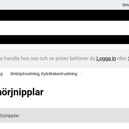
Om 
na handla hos oss och se priser behöver du
Logga in
eller
ng
Smörjutrustning, Kylvätskeutrustning
örjnipplar
gorier
rjnipplar