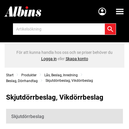
Meny
För att kunna handla hos oss och se priser behöver du
Logga in
eller
Skapa konto
Start
Produkter
Lås, Beslag, Inredning
Skjutdörrbeslag, Vikdörrbeslag
Beslag, Dörrhandtag
Skjutdörrbeslag, Vikdörrbeslag
Kategorier
Skjutdörrbeslag