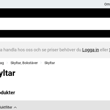
Om 
na handla hos oss och se priser behöver du
Logga in
eller
tag
Skyltar, Bokstäver
Skyltar
yltar
odukter
uktfilter