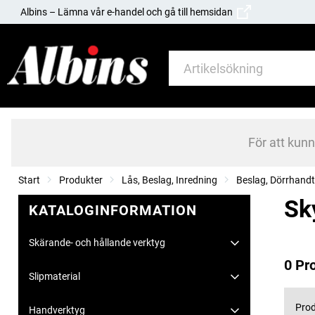
Albins – Lämna vår e-handel och gå till hemsidan
För att kun
Start
Produkter
Lås, Beslag, Inredning
Beslag, Dörrhand
Sk
KATALOGINFORMATION
Skärande- och hållande verktyg
0 Pr
Slipmaterial
Prod
Handverktyg