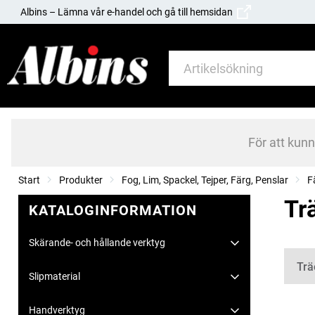
Albins – Lämna vår e-handel och gå till hemsidan
För att kun
Start
Produkter
Fog, Lim, Spackel, Tejper, Färg, Penslar
F
Tr
KATALOGINFORMATION
Skärande- och hållande verktyg
Kate
Trä
Slipmaterial
Handverktyg