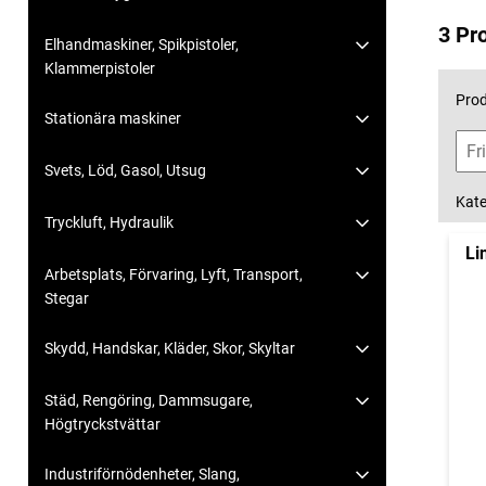
3 Pr
Elhandmaskiner, Spikpistoler,
Klammerpistoler
Prod
Stationära maskiner
Svets, Löd, Gasol, Utsug
Kate
Tryckluft, Hydraulik
Li
Arbetsplats, Förvaring, Lyft, Transport,
Stegar
Skydd, Handskar, Kläder, Skor, Skyltar
Städ, Rengöring, Dammsugare,
Högtryckstvättar
Industriförnödenheter, Slang,