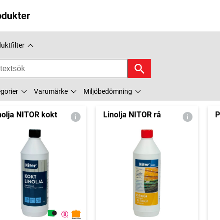
odukter
uktfilter
gorier
Varumärke
Miljöbedömning
nolja NITOR kokt
Linolja NITOR rå
P