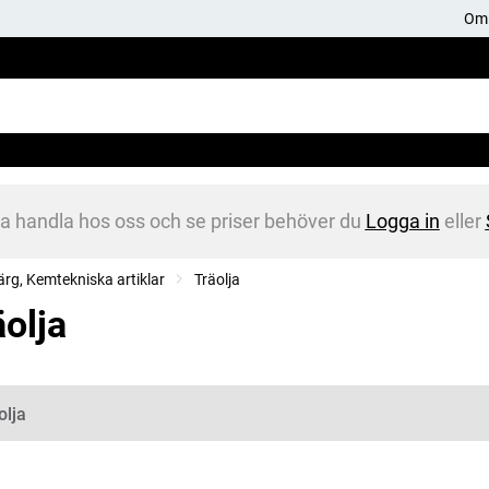
Om 
na handla hos oss och se priser behöver du
Logga in
eller
ärg, Kemtekniska artiklar
Träolja
äolja
gorier
olja