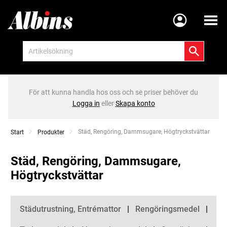
Meny
För att kunna handla hos oss och se priser behöver du
Logga in
eller
Skapa konto
Current:
Städ, Rengöring, Dammsugare, Högtryckstvättar
Start
Produkter
Städ, Rengöring, Dammsugare,
Högtryckstvättar
Kategorier
Städutrustning, Entrémattor
Rengöringsmedel