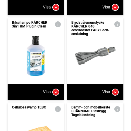
Visa
Visa
Bilschampo KÄRCHER
Bredstrålemunstycke
3in1 RM Plug n Clean
KÄRCHER 040
eco!Booster EASY!Lock-
anslutning
Visa
Visa
Cellulosasvamp TEBO
Damm- och möbelborste
BJÄRNUMS Plastrygg
Tagelblandning