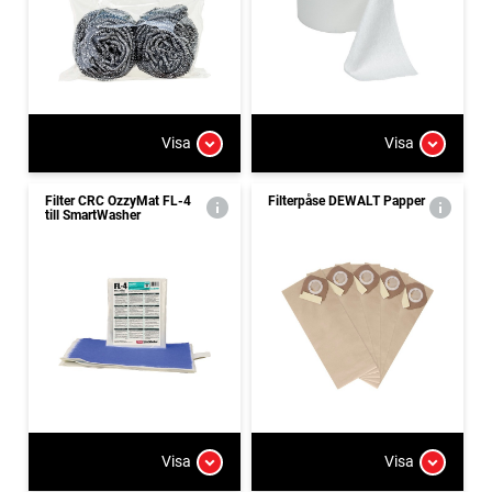
Visa
Visa
Filter CRC OzzyMat FL-4
Filterpåse DEWALT Papper
till SmartWasher
Visa
Visa