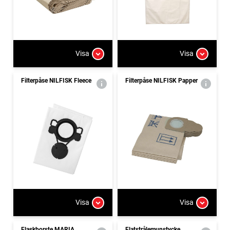
Visa
Visa
Filterpåse NILFISK Fleece
Filterpåse NILFISK Papper
Visa
Visa
Flaskborste MARIA
Flatstrålemunstycke