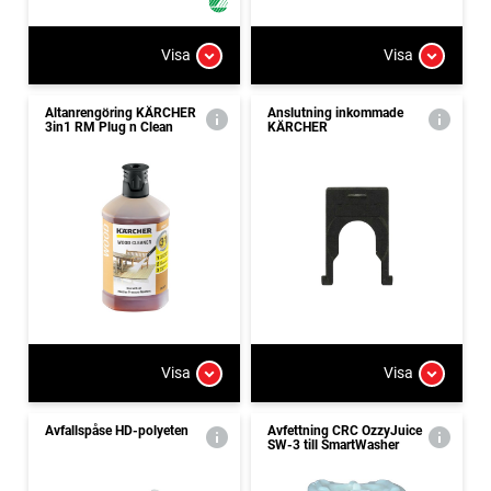
Visa
Visa
Altanrengöring KÄRCHER
Anslutning inkommade
3in1 RM Plug n Clean
KÄRCHER
Visa
Visa
Avfallspåse HD-polyeten
Avfettning CRC OzzyJuice
SW-3 till SmartWasher