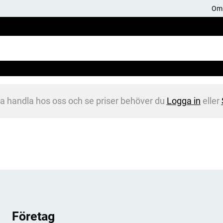
Om 
na handla hos oss och se priser behöver du
Logga in
eller
Företag