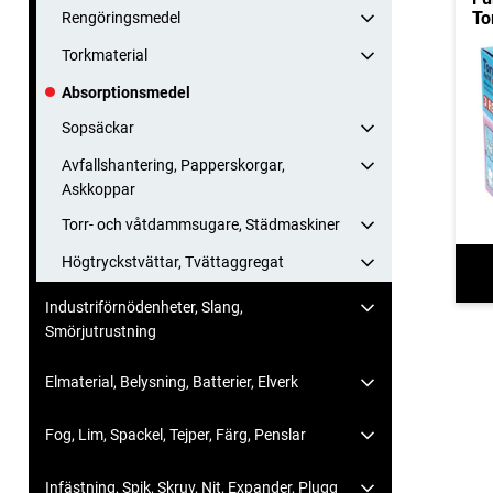
To
Rengöringsmedel
Torkmaterial
Absorptionsmedel
Sopsäckar
Avfallshantering, Papperskorgar,
Askkoppar
Torr- och våtdammsugare, Städmaskiner
Högtryckstvättar, Tvättaggregat
Industriförnödenheter, Slang,
Smörjutrustning
Elmaterial, Belysning, Batterier, Elverk
Fog, Lim, Spackel, Tejper, Färg, Penslar
Infästning, Spik, Skruv, Nit, Expander, Plugg