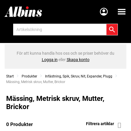
Meny
För att kunna handla hos oss och se priser behöver du
Logga in
eller
Skapa konto
Start
Produkter
Infästning, Spik, Skruv, Nit, Expander, Plugg
Current:
Mässing, Metrisk skruv, Mutter, Brickor
Mässing, Metrisk skruv, Mutter,
Brickor
0 Produkter
Filtrera artiklar