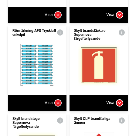
Visa
Visa
Rörmärkning AFS Tryckluft
Skylt brandsläckare
enkelpil
Supernova
färgefterlysande
Visa
Visa
Skylt brandstege
Skylt CLP brandfarliga
Supernova
ämnen
färgefterlysande