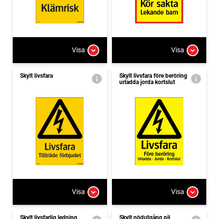
Visa
Visa
Skylt livsfara
Skylt livsfara före beröring
urladda jorda kortslut
Visa
Visa
Skylt livsfarlig ledning
Skylt nödutgång pil