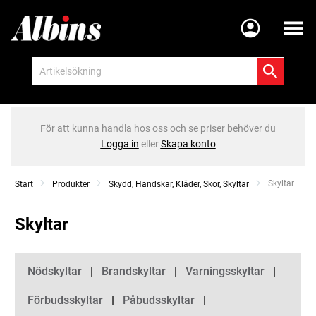
Meny
För att kunna handla hos oss och se priser behöver du
Logga in
eller
Skapa konto
Current:
Skyltar
Start
Produkter
Skydd, Handskar, Kläder, Skor, Skyltar
Skyltar
Kategorier
Nödskyltar
Brandskyltar
Varningsskyltar
Förbudsskyltar
Påbudsskyltar