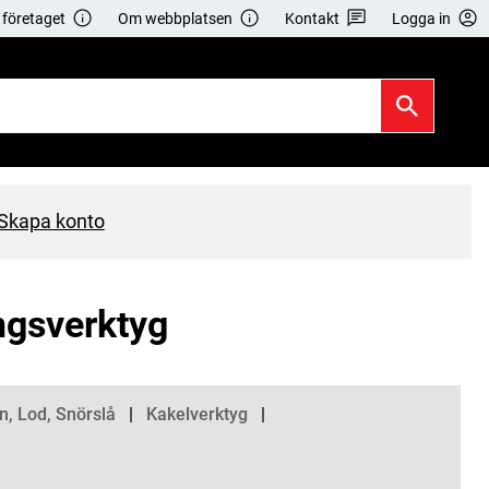
företaget
Om webbplatsen
Kontakt
Logga in
Skapa konto
ingsverktyg
, Lod, Snörslå
Kakelverktyg