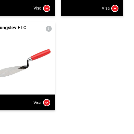
Visa
Visa
ungslev ETC
Visa