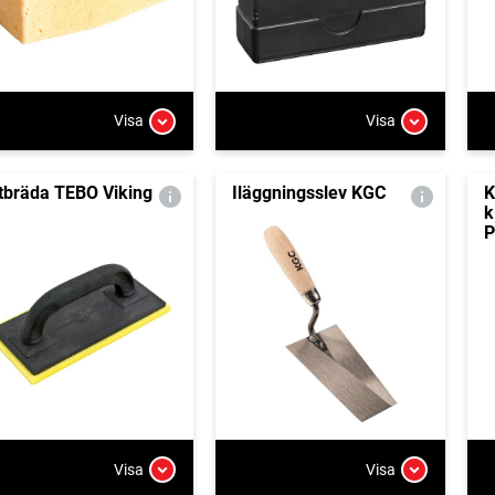
Visa
Visa
ltbräda TEBO Viking
Iläggningsslev KGC
K
k
P
Visa
Visa