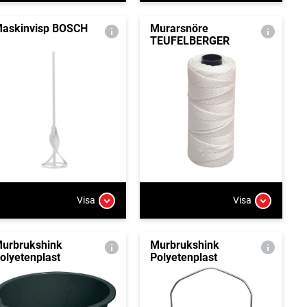
askinvisp BOSCH
Murarsnöre
TEUFELBERGER
Visa
Visa
urbrukshink
Murbrukshink
olyetenplast
Polyetenplast