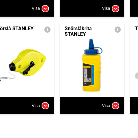
Visa
Visa
örslå STANLEY
Snörslåkrita
T
STANLEY
Visa
Visa