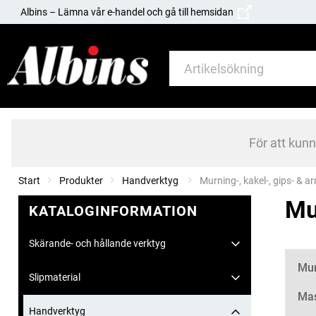
Albins – Lämna vår e-handel och gå till hemsidan
För att kun
Start
Produkter
Handverktyg
Current:
Murning-, kakel-, gips- & 
Mu
KATALOGINFORMATION
Skärande- och hållande verktyg
Kate
Mur
Slipmaterial
Mas
Handverktyg