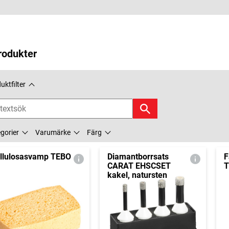
rodukter
uktfilter
gorier
Varumärke
Färg
llulosasvamp TEBO
Diamantborrsats
F
CARAT EHSCSET
T
kakel, natursten