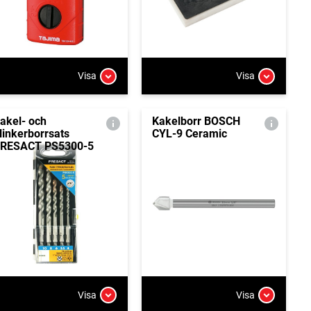
Visa
Visa
akel- och
Kakelborr BOSCH
linkerborrsats
CYL-9 Ceramic
RESACT PS5300-5
Visa
Visa