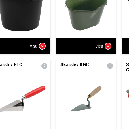
Visa
Visa
ärslev ETC
Skärslev KGC
S
C