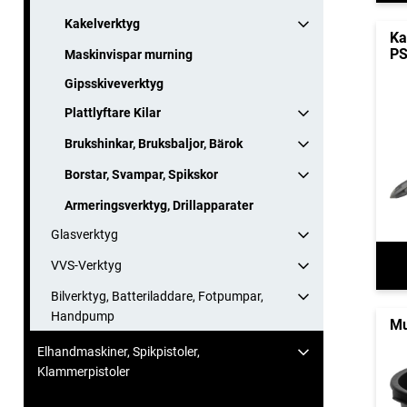
Kakelverktyg
Ka
PS
Maskinvispar murning
Gipsskiveverktyg
Plattlyftare Kilar
Brukshinkar, Bruksbaljor, Bärok
Borstar, Svampar, Spikskor
Armeringsverktyg, Drillapparater
Glasverktyg
VVS-Verktyg
Bilverktyg, Batteriladdare, Fotpumpar,
Handpump
Mu
Elhandmaskiner, Spikpistoler,
Klammerpistoler