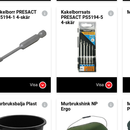
kelborr PRESACT
Kakelborrsats
M
5194-1 4-skär
PRESACT PS5194-5
4-skär
Visa
Visa
rbruksbalja Plast
Murbrukshink NP
M
Ergo
P