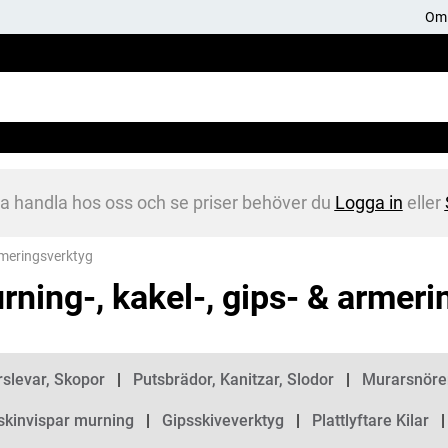
Om 
na handla hos oss och se priser behöver du
Logga in
eller
armeringsverktyg
rning-, kakel-, gips- & armer
gorier
slevar, Skopor
Putsbrädor, Kanitzar, Slodor
Murarsnören
kinvispar murning
Gipsskiveverktyg
Plattlyftare Kilar