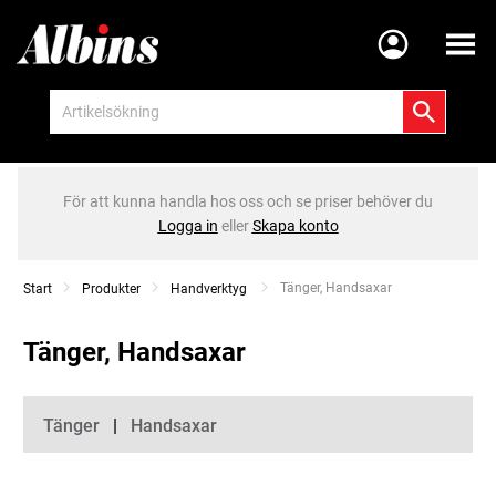
Meny
För att kunna handla hos oss och se priser behöver du
Logga in
eller
Skapa konto
Current:
Tänger, Handsaxar
Start
Produkter
Handverktyg
Tänger, Handsaxar
Kategorier
Tänger
Handsaxar