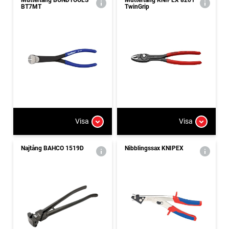
BT7MT
TwinGrip
Visa
Visa
Najtång BAHCO 1519D
Nibblingssax KNIPEX