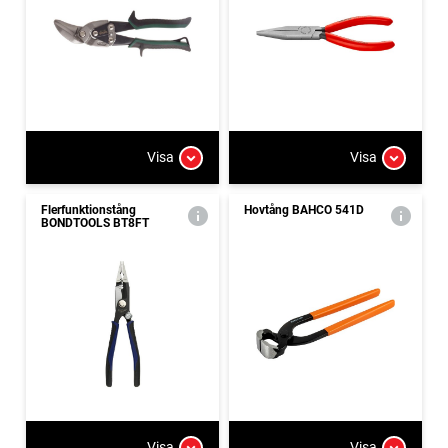
Visa
Visa
Flerfunktionstång
Hovtång BAHCO 541D
BONDTOOLS BT8FT
Visa
Visa