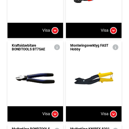
Visa
Visa
Kraftsidavbitare
Monteringsverktyg FAST
BONDTOOLS BT7SAE
Hobby
Visa
Visa
Muttertång BONDTOOLS
Muttertång KNIPEX 8201