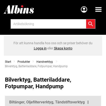
Meny
För att kunna handla hos oss och se priser behöver du
Logga in
eller
Skapa konto
Start
Produkter
Handverktyg
Current:
Bilverktyg, Batteriladdare, Fotpumpar, Handpump
Bilverktyg, Batteriladdare,
Fotpumpar, Handpump
Kategorier
Biltänger, Oljefilterverktyg, Tändstiftsverktyg