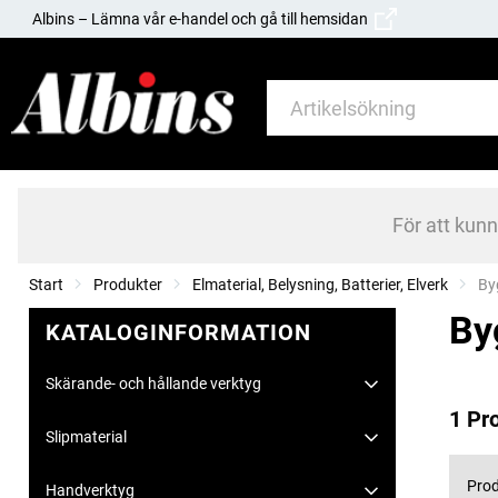
Albins – Lämna vår e-handel och gå till hemsidan
För att kun
Start
Produkter
Elmaterial, Belysning, Batterier, Elverk
Cu
By
By
KATALOGINFORMATION
Skärande- och hållande verktyg
1 Pr
Slipmaterial
Prod
Handverktyg