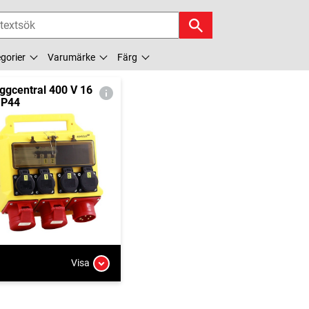
gorier
Varumärke
Färg
ggcentral 400 V 16
IP44
Visa