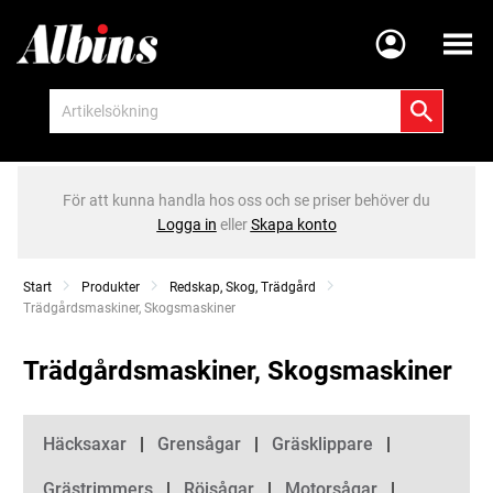
Meny
För att kunna handla hos oss och se priser behöver du
Logga in
eller
Skapa konto
Start
Produkter
Redskap, Skog, Trädgård
Current:
Trädgårdsmaskiner, Skogsmaskiner
Trädgårdsmaskiner, Skogsmaskiner
Kategorier
Häcksaxar
Grensågar
Gräsklippare
Grästrimmers
Röjsågar
Motorsågar