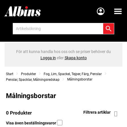
Meny
För att kunna handla hos oss och se priser behöver du
Logga in
eller
Skapa konto
Start
Produkter
Fog, Lim, Spackel, Tejper, Färg, Penslar
Målningsborstar
Penslar, Spacklar, Målningsredskap
Målningsborstar
0 Produkter
Filtrera artiklar
Visa även beställningsvaror