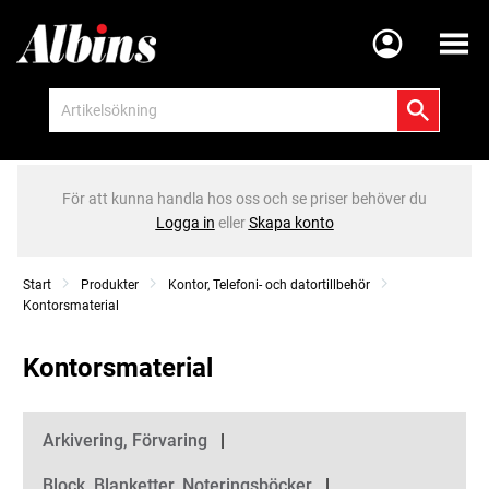
Meny
För att kunna handla hos oss och se priser behöver du
Logga in
eller
Skapa konto
Start
Produkter
Kontor, Telefoni- och datortillbehör
Kontorsmaterial
Kontorsmaterial
Kategorier
Arkivering, Förvaring
Block, Blanketter, Noteringsböcker