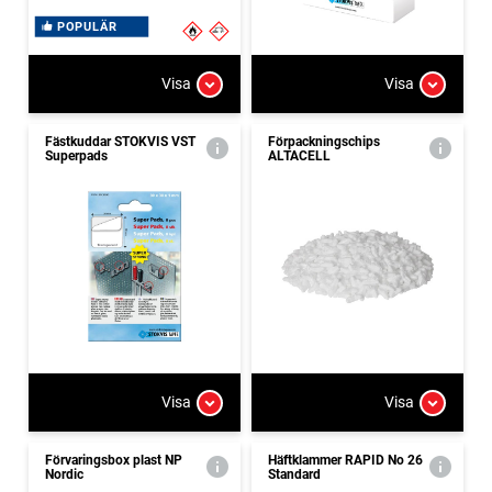
POPULÄR
Visa
Visa
Fästkuddar STOKVIS VST
Förpackningschips
Superpads
ALTACELL
Visa
Visa
Förvaringsbox plast NP
Häftklammer RAPID No 26
Nordic
Standard