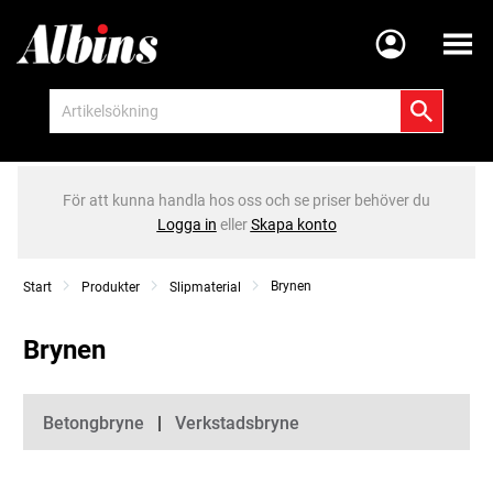
Meny
För att kunna handla hos oss och se priser behöver du
Logga in
eller
Skapa konto
Brynen
Start
Produkter
Slipmaterial
Brynen
Kategorier
Betongbryne
Verkstadsbryne