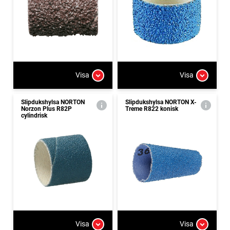
Visa
Visa
Slipdukshylsa NORTON
Slipdukshylsa NORTON X-
Norzon Plus R82P
Treme R822 konisk
cylindrisk
Visa
Visa