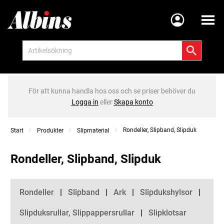
Meny
För att kunna handla hos oss och se priser behöver du
Logga in
eller
Skapa konto
Rondeller, Slipband, Slipduk
Start
Produkter
Slipmaterial
Rondeller, Slipband, Slipduk
Kategorier
Rondeller
Slipband
Ark
Slipdukshylsor
Slipduksrullar, Slippappersrullar
Slipklotsar