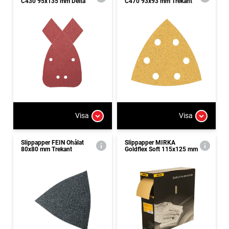
C430 95x135 mm Delta
C470 93x93 mm Trekant
Visa
Visa
Slippapper FEIN Ohålat
Slippapper MIRKA
80x80 mm Trekant
Goldflex Soft 115x125 mm