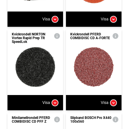
Visa
Visa
Kvickrondell NORTON
Kvickrondell PFERD
Vortex Rapid Prep TR
COMBIDISC CD A-FORTE
SpeedLok
Visa
Visa
Minilamellrondell PFERD
Slipband BOSCH Pro X440
COMBIDISC CD PFF Z
100x560