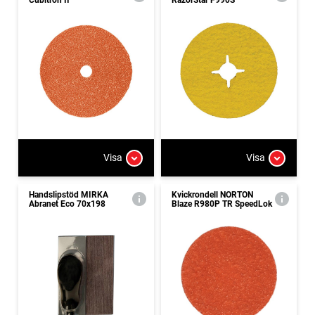
Visa
Visa
Handslipstöd MIRKA
Kvickrondell NORTON
Abranet Eco 70x198
Blaze R980P TR SpeedLok