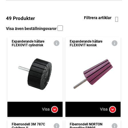
49 Produkter
Filtrera artiklar
Visa även beställningsvaror
Expanderande hållare
Expanderande hållare
FLEXOVIT cylindrisk
FLEXOVIT konisk
Visa
Visa
Fiberrondell 3M 787C
Fiberrondell NORTON
Cubitron II
RazorStar F990S