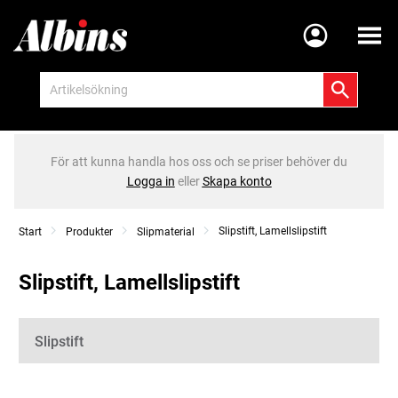
Meny
För att kunna handla hos oss och se priser behöver du
Logga in
eller
Skapa konto
Slipstift, Lamellslipstift
Start
Produkter
Slipmaterial
Slipstift, Lamellslipstift
Kategorier
Slipstift