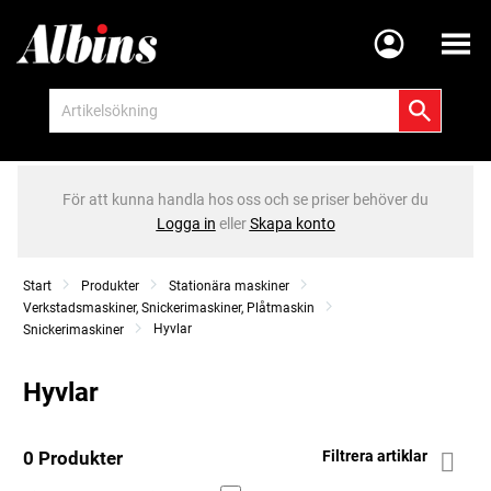
Meny
För att kunna handla hos oss och se priser behöver du
Logga in
eller
Skapa konto
Start
Produkter
Stationära maskiner
Verkstadsmaskiner, Snickerimaskiner, Plåtmaskin
Hyvlar
Snickerimaskiner
Hyvlar
0 Produkter
Filtrera artiklar