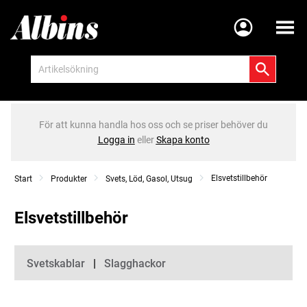
Meny
För att kunna handla hos oss och se priser behöver du
Logga in
eller
Skapa konto
Elsvetstillbehör
Start
Produkter
Svets, Löd, Gasol, Utsug
Elsvetstillbehör
Kategorier
Svetskablar
Slagghackor