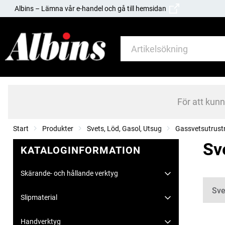
Albins – Lämna vår e-handel och gå till hemsidan
För att kun
Start
Produkter
Svets, Löd, Gasol, Utsug
Gassvetsutrust
Sv
KATALOGINFORMATION
Skärande- och hållande verktyg
Kate
Sve
Slipmaterial
Handverktyg