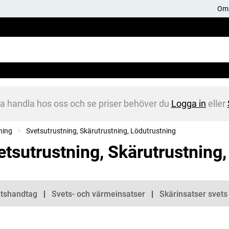
Om 
na handla hos oss och se priser behöver du
Logga in
eller
ning
Svetsutrustning, Skärutrustning, Lödutrustning
etsutrustning, Skärutrustning,
gorier
tshandtag
Svets- och värmeinsatser
Skärinsatser svets