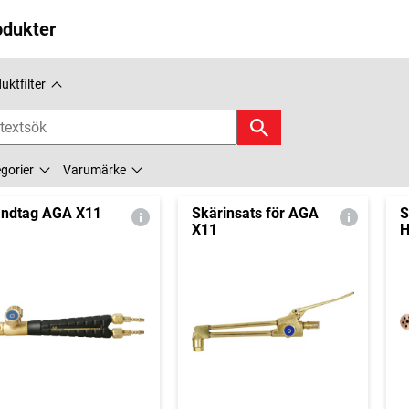
odukter
uktfilter
gorier
Varumärke
ndtag AGA X11
Skärinsats för AGA
S
X11
H