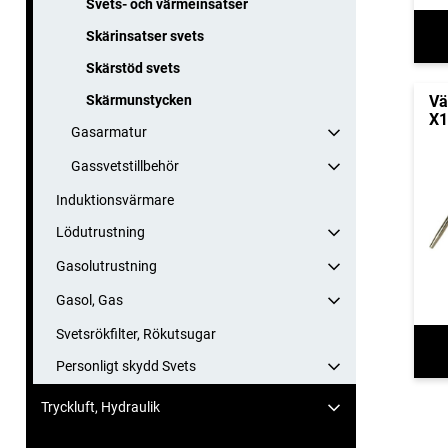
Svets- och värmeinsatser
Skärinsatser svets
Skärstöd svets
Vä
Skärmunstycken
X1
Gasarmatur
Gassvetstillbehör
Induktionsvärmare
Lödutrustning
Gasolutrustning
Gasol, Gas
Svetsrökfilter, Rökutsugar
Personligt skydd Svets
Tryckluft, Hydraulik