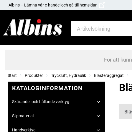
Albins – Lämna vår e-handel och gå till hemsidan
För att kun
Start
Produkter
Tryckluft, Hydraulik
Blästeraggregat
Bl
KATALOGINFORMATION
Skärande- och hållande verktyg
Kate
Blä
Slipmaterial
Handverktyg