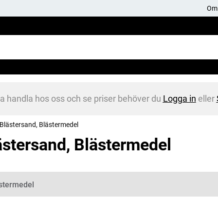
Om 
na handla hos oss och se priser behöver du
Logga in
eller
Blästersand, Blästermedel
ästersand, Blästermedel
gorier
stermedel