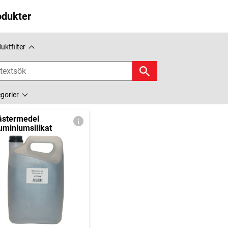
odukter
uktfilter
gorier
ästermedel
uminiumsilikat