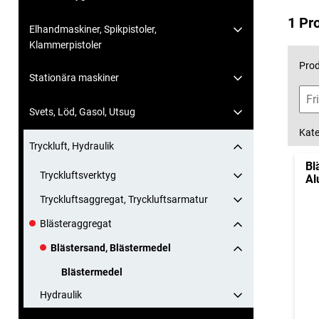
1 Pr
Elhandmaskiner, Spikpistoler,
Klammerpistoler
Prod
Stationära maskiner
Svets, Löd, Gasol, Utsug
Kate
Tryckluft, Hydraulik
Bl
Tryckluftsverktyg
Al
Tryckluftsaggregat, Tryckluftsarmatur
Blästeraggregat
Blästersand, Blästermedel
Blästermedel
Hydraulik