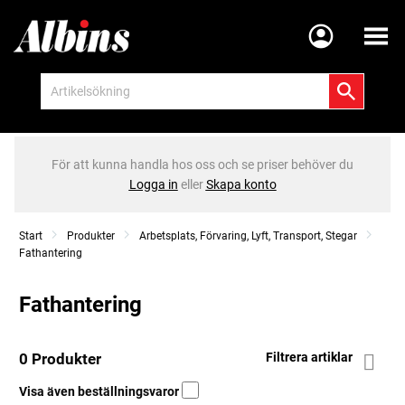
Meny
För att kunna handla hos oss och se priser behöver du
Logga in
eller
Skapa konto
Start
Produkter
Arbetsplats, Förvaring, Lyft, Transport, Stegar
Fathantering
Fathantering
0 Produkter
Filtrera artiklar
Visa även beställningsvaror