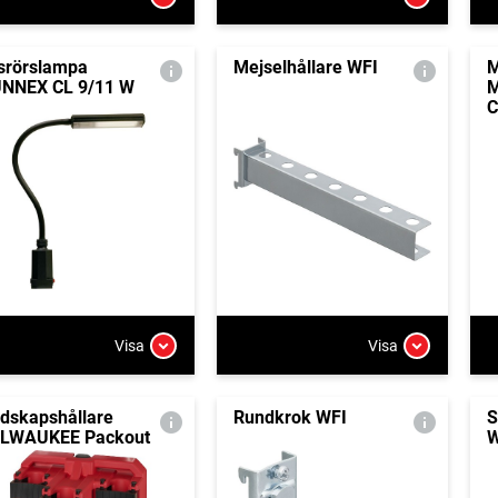
srörslampa
Mejselhållare WFI
M
NNEX CL 9/11 W
M
C
Visa
Visa
dskapshållare
Rundkrok WFI
S
LWAUKEE Packout
W