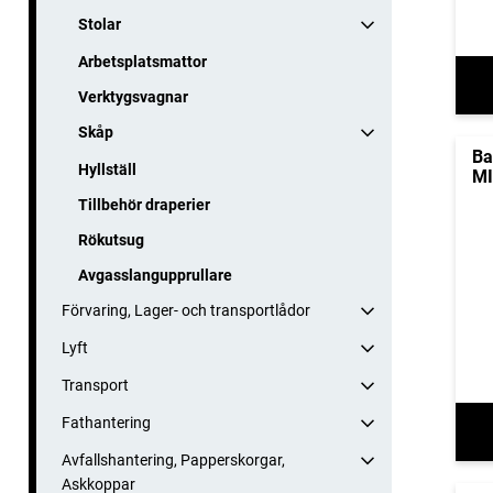
Stolar
Arbetsplatsmattor
Verktygsvagnar
Skåp
Ba
Hyllställ
MI
Tillbehör draperier
Rökutsug
Avgasslangupprullare
Förvaring, Lager- och transportlådor
Lyft
Transport
Fathantering
Avfallshantering, Papperskorgar,
Askkoppar