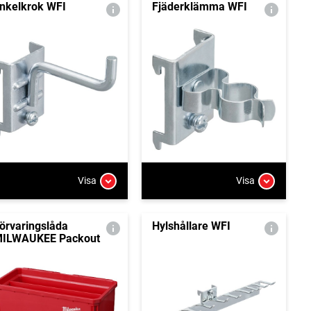
nkelkrok WFI
Fjäderklämma WFI
Visa
Visa
örvaringslåda
Hylshållare WFI
ILWAUKEE Packout