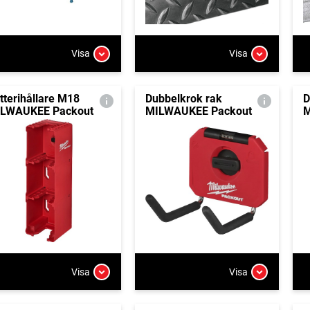
Visa
Visa
tterihållare M18
Dubbelkrok rak
D
LWAUKEE Packout
MILWAUKEE Packout
M
Visa
Visa