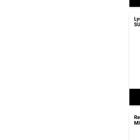
Ly
SU
Re
MI