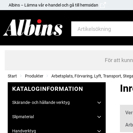
Albins – Lämna vår e-handel och gå till hemsidan
För att kun
Start
Produkter
Arbetsplats, Förvaring, Lyft, Transport, Steg
In
KATALOGINFORMATION
Skärande- och hållande verktyg
Kate
Ver
Slipmaterial
Arb
Handverktyg