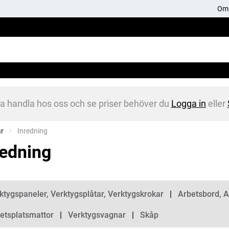
Om 
na handla hos oss och se priser behöver du
Logga in
eller
ar
Current:
Inredning
redning
gorier
ktygspaneler, Verktygsplåtar, Verktygskrokar
Arbetsbord, 
etsplatsmattor
Verktygsvagnar
Skåp