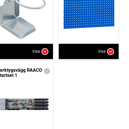
Visa
Visa
erktygsvägg RAACO
tartset 1