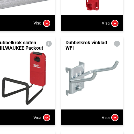
Visa
Visa
ubbelkrok sluten
Dubbelkrok vinklad
ILWAUKEE Packout
WFI
Visa
Visa