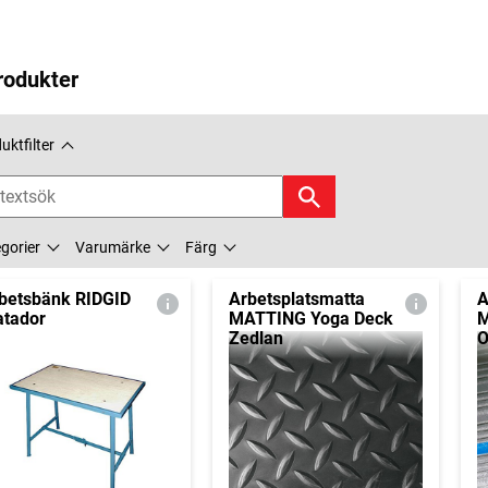
rodukter
uktfilter
gorier
Varumärke
Färg
betsbänk RIDGID
Arbetsplatsmatta
A
tador
MATTING Yoga Deck
M
Zedlan
O