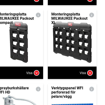
onteringsplatta
Monteringsplatta
ILWAUKEE Packout
MILWAUKEE Packout
ompact
XL
Visa
Visa
prayburkshållare
Verktygspanel WFI
FI HD
perforerad för
pelare/vägg