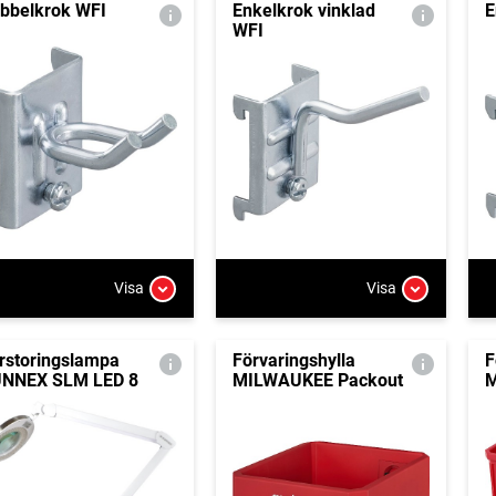
bbelkrok WFI
Enkelkrok vinklad
E
WFI
Visa
Visa
rstoringslampa
Förvaringshylla
F
NNEX SLM LED 8
MILWAUKEE Packout
M