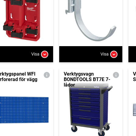
Visa
Visa
rktygspanel WFI
Verktygsvagn
V
rforerad för vägg
BONDTOOLS BT7E 7-
S
lådor