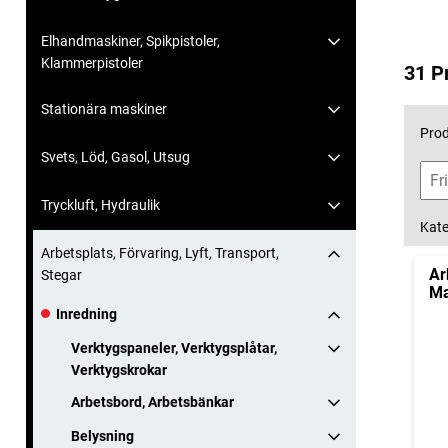
Elhandmaskiner, Spikpistoler,
Klammerpistoler
31 P
Stationära maskiner
Prod
Svets, Löd, Gasol, Utsug
Tryckluft, Hydraulik
Kate
Arbetsplats, Förvaring, Lyft, Transport,
Ar
Stegar
Ma
Inredning
Verktygspaneler, Verktygsplåtar,
Verktygskrokar
Arbetsbord, Arbetsbänkar
Belysning