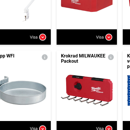
Visa
Visa
pp WFI
Krokrad MILWAUKEE
K
Packout
v
p
Visa
Visa