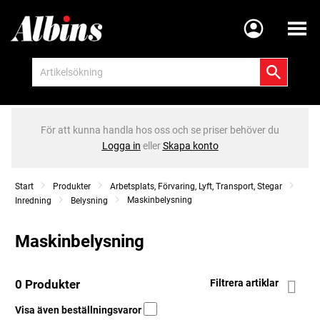
Meny
För att kunna handla hos oss och se priser behöver du
Logga in
eller
Skapa konto
Start
Produkter
Arbetsplats, Förvaring, Lyft, Transport, Stegar
Maskinbelysning
Inredning
Belysning
Maskinbelysning
0 Produkter
Filtrera artiklar
Visa även beställningsvaror