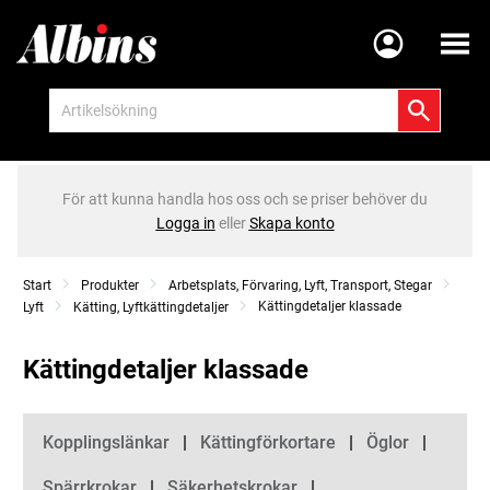
Meny
För att kunna handla hos oss och se priser behöver du
Logga in
eller
Skapa konto
Start
Produkter
Arbetsplats, Förvaring, Lyft, Transport, Stegar
Kättingdetaljer klassade
Lyft
Kätting, Lyftkättingdetaljer
Kättingdetaljer klassade
Kategorier
Kopplingslänkar
Kättingförkortare
Öglor
Spärrkrokar
Säkerhetskrokar