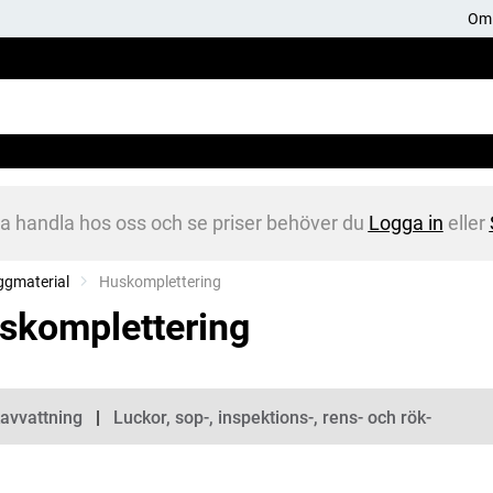
Om 
na handla hos oss och se priser behöver du
Logga in
eller
ggmaterial
Current:
Huskomplettering
skomplettering
gorier
avvattning
Luckor, sop-, inspektions-, rens- och rök-