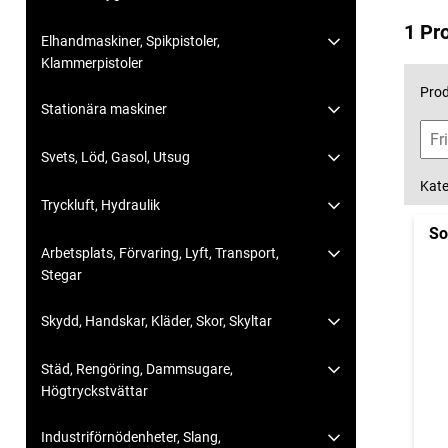
1 Pr
Elhandmaskiner, Spikpistoler,
Klammerpistoler
Prod
Stationära maskiner
Svets, Löd, Gasol, Utsug
Kate
Tryckluft, Hydraulik
So
Arbetsplats, Förvaring, Lyft, Transport,
Stegar
Skydd, Handskar, Kläder, Skor, Skyltar
Städ, Rengöring, Dammsugare,
Högtryckstvättar
Industriförnödenheter, Slang,