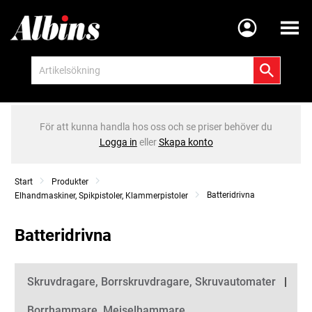
Meny
För att kunna handla hos oss och se priser behöver du
Logga in
eller
Skapa konto
Start
Produkter
Batteridrivna
Elhandmaskiner, Spikpistoler, Klammerpistoler
Batteridrivna
Kategorier
Skruvdragare, Borrskruvdragare, Skruvautomater
Borrhammare, Mejselhammare,