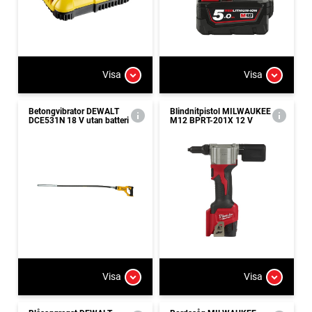
Visa
Visa
Betongvibrator DEWALT
Blindnitpistol MILWAUKEE
DCE531N 18 V utan batteri
M12 BPRT-201X 12 V
Visa
Visa