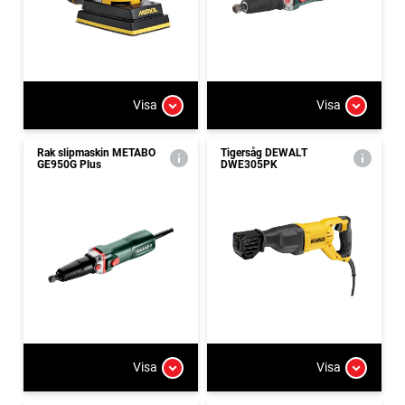
Visa
Visa
Rak slipmaskin METABO
Tigersåg DEWALT
GE950G Plus
DWE305PK
Visa
Visa