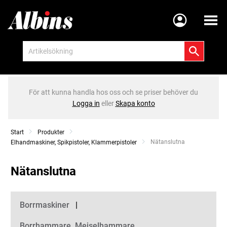
Meny
För att kunna handla hos oss och se priser behöver du
Logga in
eller
Skapa konto
Start
Produkter
Current:
Nätanslutna
Elhandmaskiner, Spikpistoler, Klammerpistoler
Nätanslutna
Kategorier
Borrmaskiner
Borrhammare, Mejselhammare,