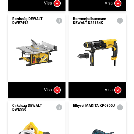
Visa
Visa
Bordssåg DEWALT
Borr/mejselhammare
DWE7492
DEWALT D25134K
Visa
Visa
Cirkelsåg DEWALT
Elhyvel MAKITA KP0800J
DWE550