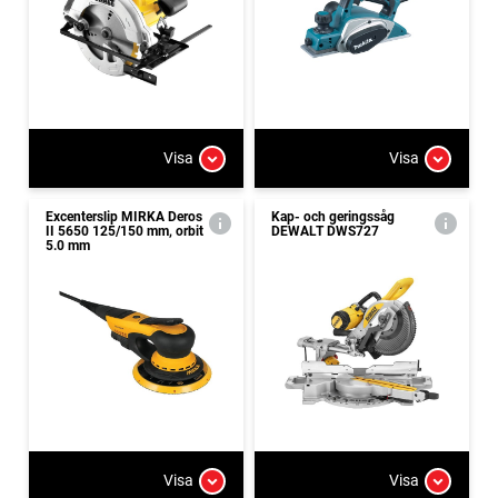
Visa
Visa
Excenterslip MIRKA Deros
Kap- och geringssåg
II 5650 125/150 mm, orbit
DEWALT DWS727
5.0 mm
Visa
Visa