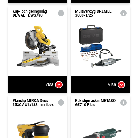
Kap- och geringssåg
Multiverktyg DREMEL
DEWALT DWS780
3000-1/25
Visa
Visa
Planslip MIRKA Deos
Rak slipmaskin METABO
353CV 81x133 mm i box
GE710 Plus