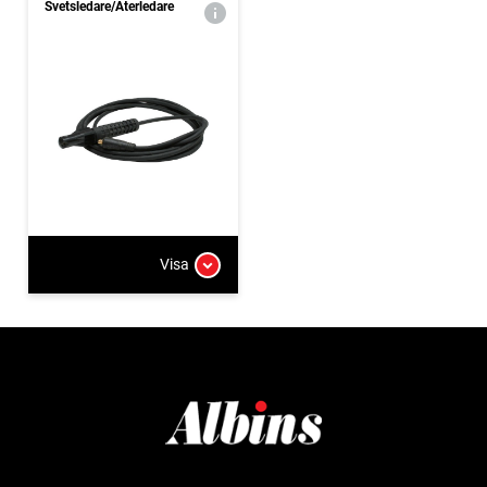
Svetsledare/Återledare
Visa