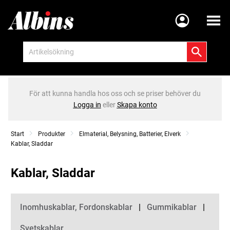
Meny
För att kunna handla hos oss och se priser behöver du
Logga in
eller
Skapa konto
Start
Produkter
Elmaterial, Belysning, Batterier, Elverk
Kablar, Sladdar
Kablar, Sladdar
Kategorier
Inomhuskablar, Fordonskablar
Gummikablar
Svetskablar