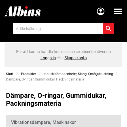
Meny
För att kunna handla hos oss och se priser behöver du
Logga in
eller
Skapa konto
Start
Produkter
Industriförnödenheter, Slang, Smörjutrustning
Current:
Dämpare, O-ringar, Gummidukar, Packningsmateria
Dämpare, O-ringar, Gummidukar,
Packningsmateria
Kategorier
Vibrationsdämpare, Maskinskor