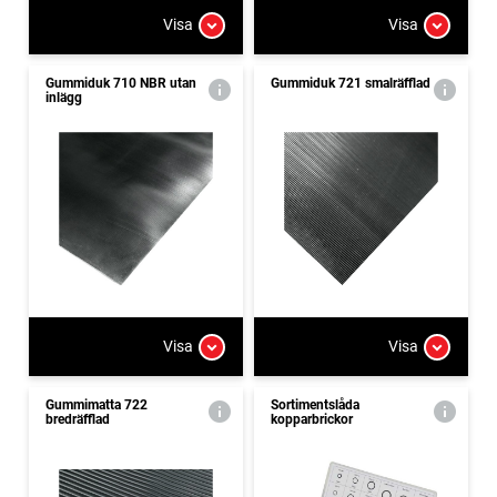
Visa
Visa
Gummiduk 710 NBR utan
Gummiduk 721 smalräfflad
inlägg
Visa
Visa
Gummimatta 722
Sortimentslåda
bredräfflad
kopparbrickor