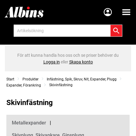
Meny
För att kunna handla hos oss och se priser behöver du
Logga in
eller
Skapa konto
Start
Produkter
Infästning, Spik, Skruv, Nit, Expander, Plugg
Skivinfästning
Expander, Förankring
Skivinfästning
Kategorier
Metallexpander
Skivplugg, Skivankare, Gipsplugg