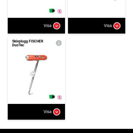
Visa
Visa
Skivplugg FISCHER
DuoTec
Visa