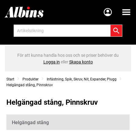
Meny
För att kunna handla hos oss och se priser behöver du
Logga in
eller
Skapa konto
Start
Produkter
Infästning, Spik, Skruv, Nit, Expander, Plugg
Helgängad stång, Pinnskruv
Helgängad stång, Pinnskruv
Kategorier
Helgängad stång