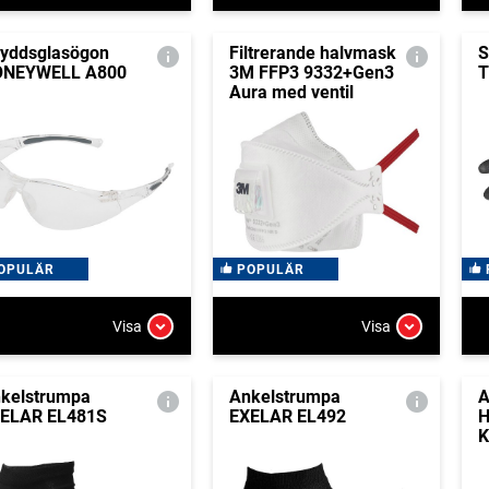
yddsglasögon
Filtrerande halvmask
S
ONEYWELL A800
3M FFP3 9332+Gen3
T
Aura med ventil
OPULÄR
POPULÄR
Visa
Visa
kelstrumpa
Ankelstrumpa
A
ELAR EL481S
EXELAR EL492
H
K