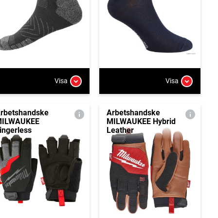
Visa
Visa
rbetshandske
Arbetshandske
MILWAUKEE
MILWAUKEE Hybrid
ingerless
Leather