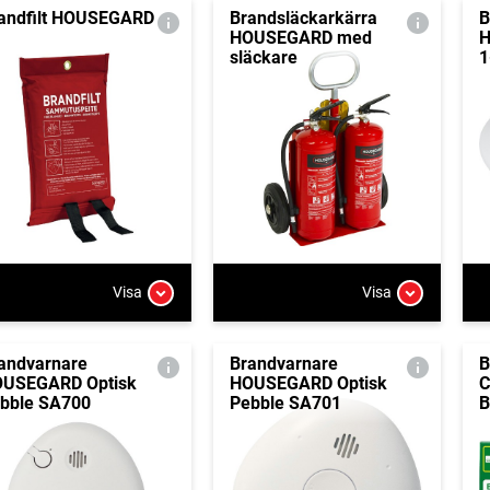
andfilt HOUSEGARD
Brandsläckarkärra
B
HOUSEGARD med
H
släckare
1
Visa
Visa
andvarnare
Brandvarnare
B
USEGARD Optisk
HOUSEGARD Optisk
C
bble SA700
Pebble SA701
B