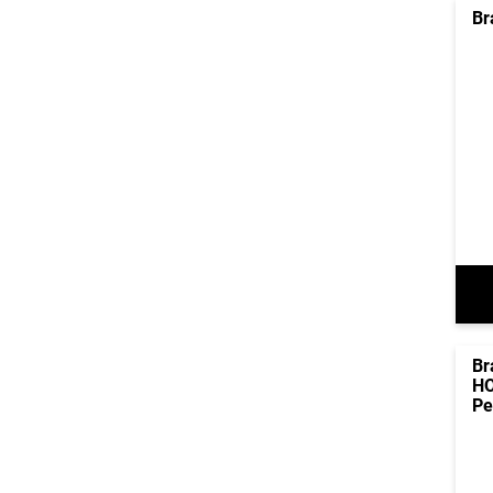
Br
Br
HO
Pe