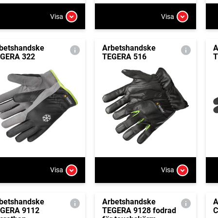
Visa
Visa
betshandske
Arbetshandske
A
GERA 322
TEGERA 516
T
Visa
Visa
betshandske
Arbetshandske
A
GERA 9112
TEGERA 9128 fodrad
C