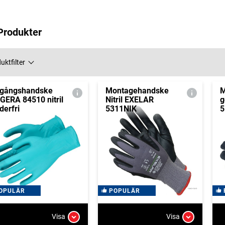
Produkter
uktfilter
gångshandske
Montagehandske
M
GERA 84510 nitril
Nitril EXELAR
g
derfri
5311NIK
5
OPULÄR
POPULÄR
Visa
Visa