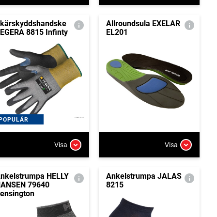
kärskyddshandske
Allroundsula EXELAR
EGERA 8815 Infinty
EL201
POPULÄR
Visa
Visa
nkelstrumpa HELLY
Ankelstrumpa JALAS
ANSEN 79640
8215
ensington