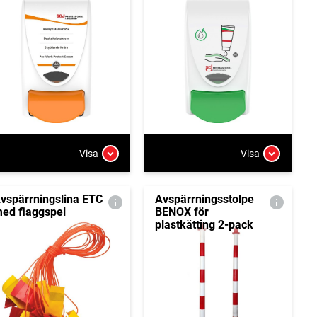
Visa
Visa
vspärrningslina ETC
Avspärrningsstolpe
ed flaggspel
BENOX för
plastkätting 2-pack