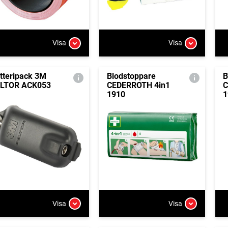
Visa
Visa
tteripack 3M
Blodstoppare
B
LTOR ACK053
CEDERROTH 4in1
C
1910
1
Visa
Visa