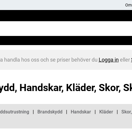
Om 
na handla hos oss och se priser behöver du
Logga in
eller
ydd, Handskar, Kläder, Skor, S
gorier
ddsutrustning
Brandskydd
Handskar
Kläder
Skor,