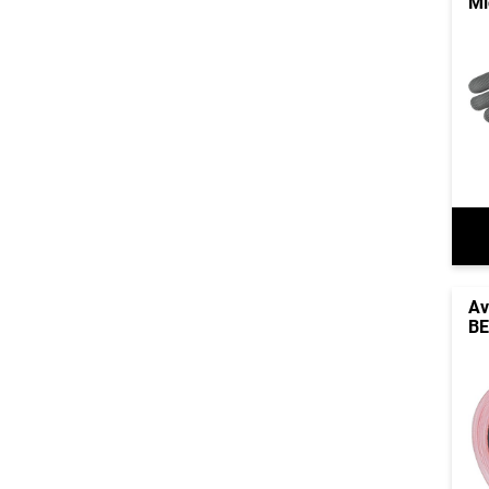
Mi
Av
B