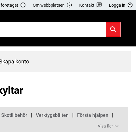
företaget
Om webbplatsen
Kontakt
Logga in
Skapa konto
kyltar
 Skotillbehör
Verktygsbälten
Första hjälpen
Visa fler