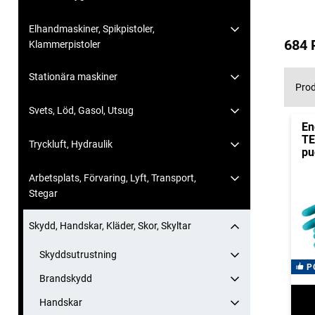
Elhandmaskiner, Spikpistoler,
684 
Klammerpistoler
Stationära maskiner
Prod
Svets, Löd, Gasol, Utsug
En
TE
Tryckluft, Hydraulik
pu
Arbetsplats, Förvaring, Lyft, Transport,
Stegar
Skydd, Handskar, Kläder, Skor, Skyltar
Skyddsutrustning
P
Brandskydd
Handskar