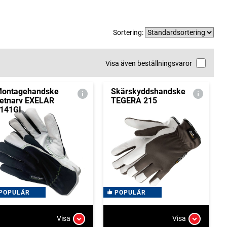
Sortering:
Visa även beställningsvaror
ontagehandske
Skärskyddshandske
etnarv EXELAR
TEGERA 215
141GI
POPULÄR
POPULÄR
Visa
Visa