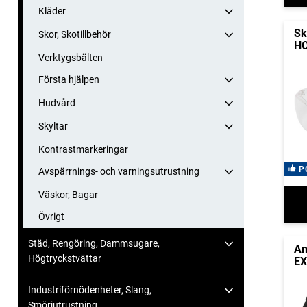
Kläder
Sk
Skor, Skotillbehör
H
Verktygsbälten
Första hjälpen
Hudvård
Skyltar
Kontrastmarkeringar
P
Avspärrnings- och varningsutrustning
Väskor, Bagar
Övrigt
Städ, Rengöring, Dammsugare,
An
Högtryckstvättar
EX
Industriförnödenheter, Slang,
Smörjutrustning