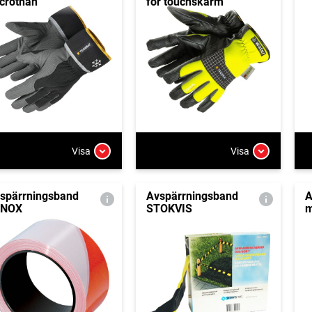
crothan
för touchskärm
Visa
Visa
spärrningsband
Avspärrningsband
A
ENOX
STOKVIS
m