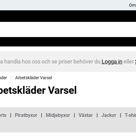
Om 
na handla hos oss och se priser behöver du
Logga in
eller
äder
Arbetskläder Varsel
betskläder Varsel
gorier
rts
Piratbyxor
Midjebyxor
Västar
Jackor
T-shi