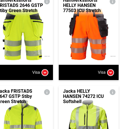
antverksshorts
Hantverksshorts
RISTADS 2646 GSTP
HELLY HANSEN
tiby Green Stretch
77503 ICU Stretch
Visa
Visa
acka FRISTADS
Jacka HELLY
647 GSTP Stiby
HANSEN 74272 ICU
reen Stretch
Softshell