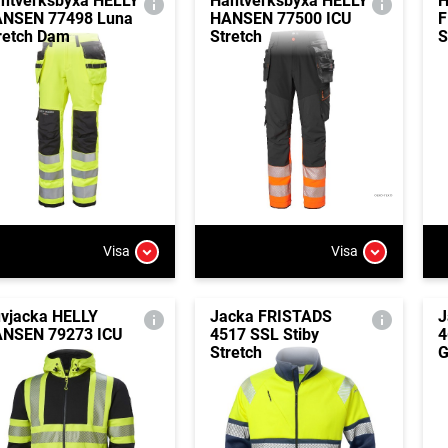
ntverksbyxa HELLY
Hantverksbyxa HELLY
H
NSEN 77498 Luna
HANSEN 77500 ICU
F
retch Dam
Stretch
S
Visa
Visa
vjacka HELLY
Jacka FRISTADS
J
NSEN 79273 ICU
4517 SSL Stiby
4
Stretch
G