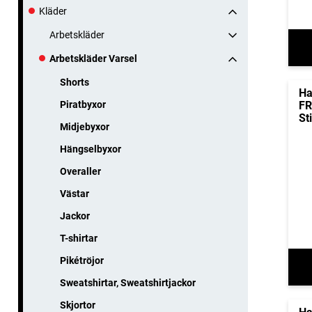
Kläder
Arbetskläder
Arbetskläder Varsel
Shorts
Ha
FR
Piratbyxor
St
Midjebyxor
Hängselbyxor
Overaller
Västar
Jackor
T-shirtar
Pikétröjor
Sweatshirtar, Sweatshirtjackor
Skjortor