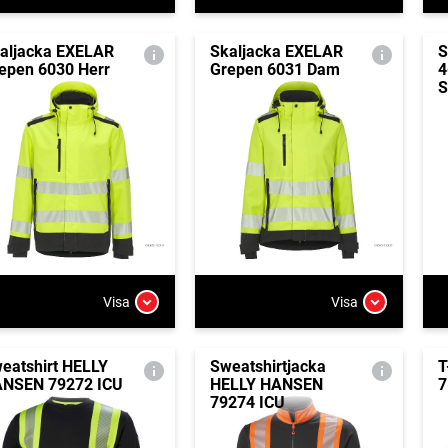
aljacka EXELAR
Skaljacka EXELAR
S
epen 6030 Herr
Grepen 6031 Dam
4
S
Visa
Visa
eatshirt HELLY
Sweatshirtjacka
T
NSEN 79272 ICU
HELLY HANSEN
7
79274 ICU