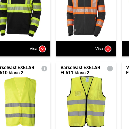
Visa
Visa
rselväst EXELAR
Varselväst EXELAR
V
510 klass 2
EL511 klass 2
E