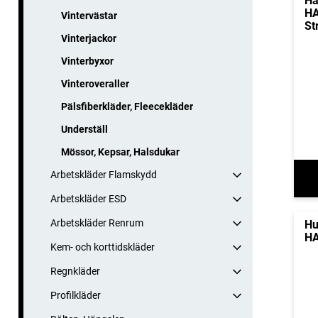
Ha
HA
Vintervästar
St
Vinterjackor
Vinterbyxor
Vinteroveraller
Pälsfiberkläder, Fleecekläder
Underställ
Mössor, Kepsar, Halsdukar
Arbetskläder Flamskydd
Arbetskläder ESD
Arbetskläder Renrum
Hu
HA
Kem- och korttidskläder
Regnkläder
Profilkläder