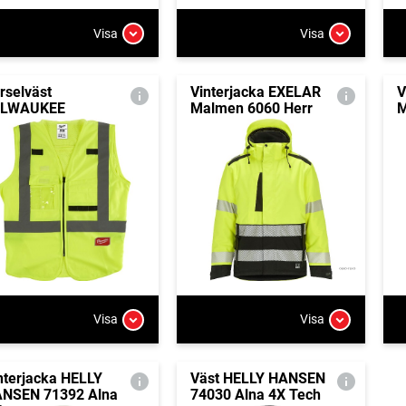
Visa
Visa
rselväst
Vinterjacka EXELAR
V
ILWAUKEE
Malmen 6060 Herr
M
Visa
Visa
nterjacka HELLY
Väst HELLY HANSEN
NSEN 71392 Alna
74030 Alna 4X Tech