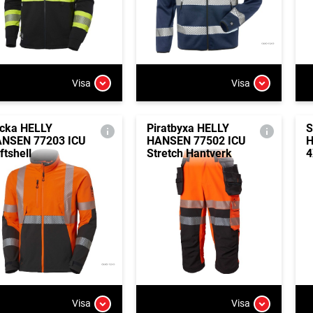
Visa
Visa
cka HELLY
Piratbyxa HELLY
S
NSEN 77203 ICU
HANSEN 77502 ICU
H
ftshell
Stretch Hantverk
4
Visa
Visa