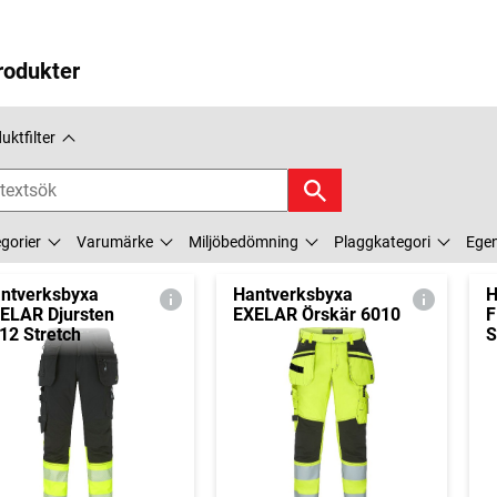
rodukter
uktfilter
gorier
Varumärke
Miljöbedömning
Plaggkategori
Ege
ntverksbyxa
Hantverksbyxa
H
ELAR Djursten
EXELAR Örskär 6010
F
12 Stretch
S