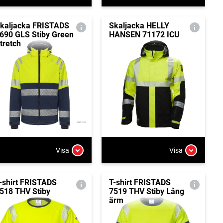
kaljacka FRISTADS
Skaljacka HELLY
690 GLS Stiby Green
HANSEN 71172 ICU
tretch
Visa
Visa
-shirt FRISTADS
T-shirt FRISTADS
518 THV Stiby
7519 THV Stiby Lång
ärm