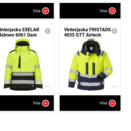
Visa
Visa
interjacka EXELAR
Vinterjacka FRISTADS
almen 6061 Dam
4035 GTT Airtech
Visa
Visa