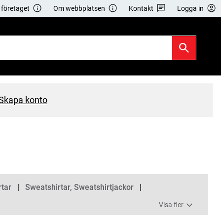
företaget
Om webbplatsen
Kontakt
Logga in
Skapa konto
rtar
Sweatshirtar, Sweatshirtjackor
Visa fler