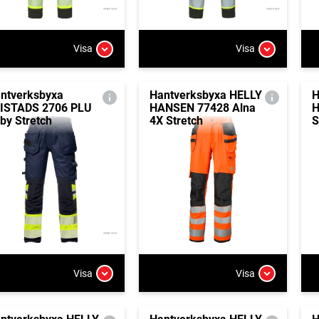
Visa
Visa
ntverksbyxa
Hantverksbyxa HELLY
H
ISTADS 2706 PLU
HANSEN 77428 Alna
H
iby Stretch
4X Stretch
S
Visa
Visa