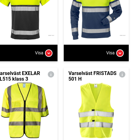
Visa
Visa
arselväst EXELAR
Varselväst FRISTADS
L515 klass 3
501 H