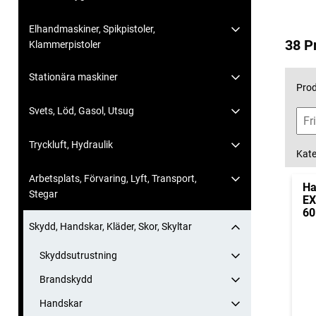
Elhandmaskiner, Spikpistoler,
38 P
Klammerpistoler
Stationära maskiner
Prod
Svets, Löd, Gasol, Utsug
Tryckluft, Hydraulik
Kate
Arbetsplats, Förvaring, Lyft, Transport,
Ha
Stegar
EX
60
Skydd, Handskar, Kläder, Skor, Skyltar
Skyddsutrustning
Brandskydd
Handskar