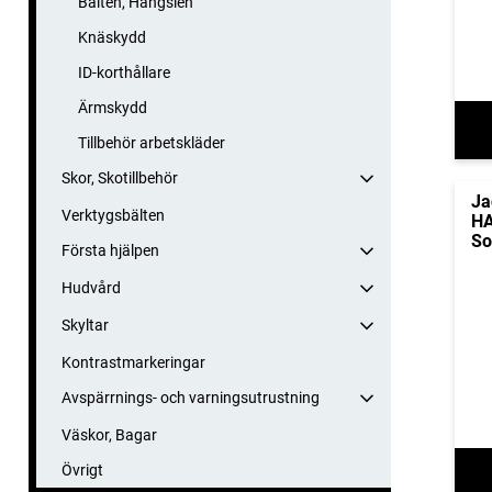
Bälten, Hängslen
Knäskydd
ID-korthållare
Ärmskydd
Tillbehör arbetskläder
Skor, Skotillbehör
Ja
Verktygsbälten
HA
So
Första hjälpen
Hudvård
Skyltar
Kontrastmarkeringar
Avspärrnings- och varningsutrustning
Väskor, Bagar
Övrigt