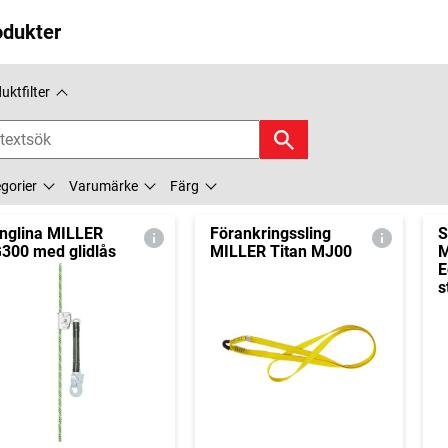
odukter
uktfilter
gorier
Varumärke
Färg
nglina MILLER
Förankringssling
S
300 med glidlås
MILLER Titan MJ00
M
E
s