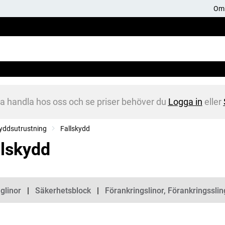
Om 
na handla hos oss och se priser behöver du
Logga in
eller
yddsutrustning
Fallskydd
llskydd
gorier
glinor
Säkerhetsblock
Förankringslinor, Förankringsslin