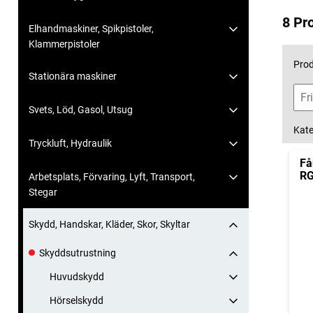
8 Pr
Elhandmaskiner, Spikpistoler,
Klammerpistoler
Prod
Stationära maskiner
Svets, Löd, Gasol, Utsug
Kate
Tryckluft, Hydraulik
Få
RG
Arbetsplats, Förvaring, Lyft, Transport,
Stegar
Skydd, Handskar, Kläder, Skor, Skyltar
Skyddsutrustning
Huvudskydd
Hörselskydd