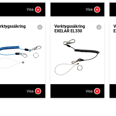
Visa
Visa
rktygssäkring
Verktygssäkring
V
EXELAR EL330
E
Visa
Visa