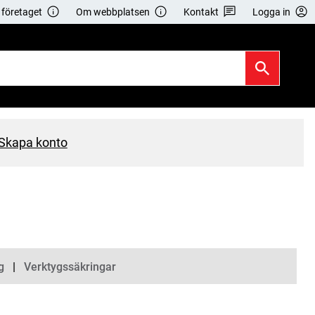
företaget
Om webbplatsen
Kontakt
Logga in
Skapa konto
g
Verktygssäkringar