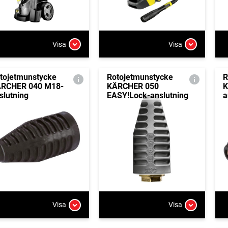
Visa
Visa
tojetmunstycke
Rotojetmunstycke
R
RCHER 040 M18-
KÄRCHER 050
K
slutning
EASY!Lock-anslutning
a
Visa
Visa