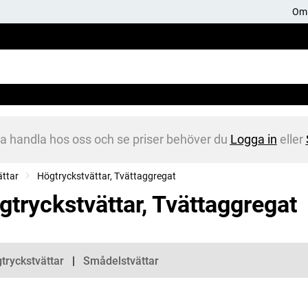
Om 
na handla hos oss och se priser behöver du
Logga in
eller
ättar
Högtryckstvättar, Tvättaggregat
gtryckstvättar, Tvättaggregat
gorier
tryckstvättar
Smådelstvättar