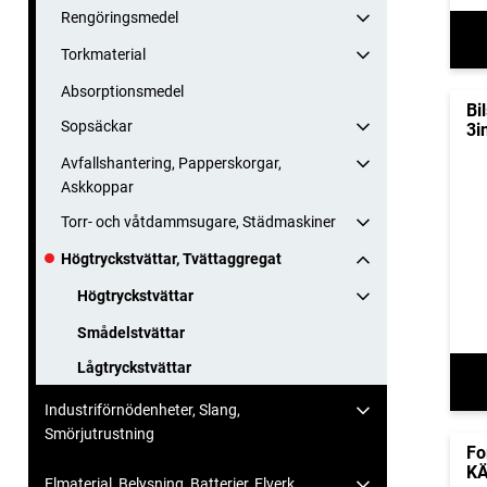
Rengöringsmedel
Torkmaterial
Absorptionsmedel
Bi
Sopsäckar
3i
Avfallshantering, Papperskorgar,
Askkoppar
Torr- och våtdammsugare, Städmaskiner
Högtryckstvättar, Tvättaggregat
Högtryckstvättar
Smådelstvättar
Lågtryckstvättar
Industriförnödenheter, Slang,
Smörjutrustning
Fo
KÄ
Elmaterial, Belysning, Batterier, Elverk