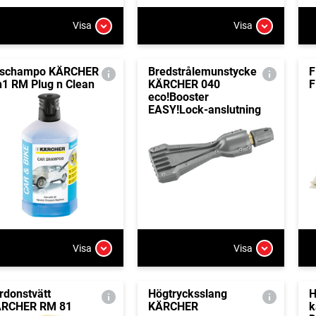
Visa
Visa
lschampo KÄRCHER
Bredstrålemunstycke
F
n1 RM Plug n Clean
KÄRCHER 040
F
eco!Booster
EASY!Lock-anslutning
Visa
Visa
rdonstvätt
Högtrycksslang
H
RCHER RM 81
KÄRCHER
k