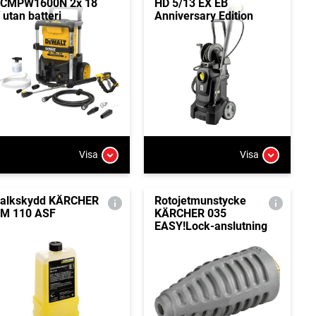
CMPW1600N 2x 18
HD 5/13 EX EB
 utan batteri
Anniversary Edition
Visa
Visa
alkskydd KÄRCHER
Rotojetmunstycke
M 110 ASF
KÄRCHER 035
EASY!Lock-anslutning