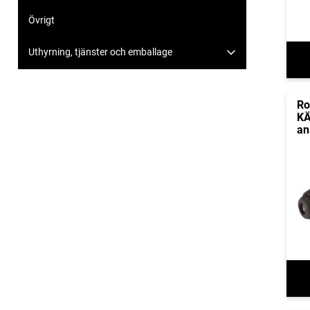
Övrigt
Uthyrning, tjänster och emballage
Ro
KÄ
an