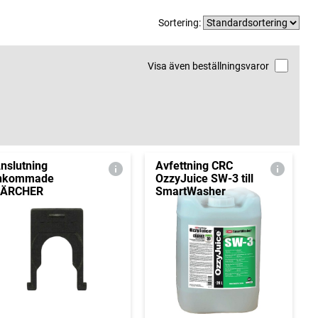
Sortering:
Visa även beställningsvaror
nslutning
Avfettning CRC
nkommade
OzzyJuice SW-3 till
KÄRCHER
SmartWasher