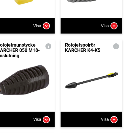
Visa
Visa
otojetmunstycke
Rotojetspolrör
ÄRCHER 050 M18-
KÄRCHER K4-K5
nslutning
Visa
Visa