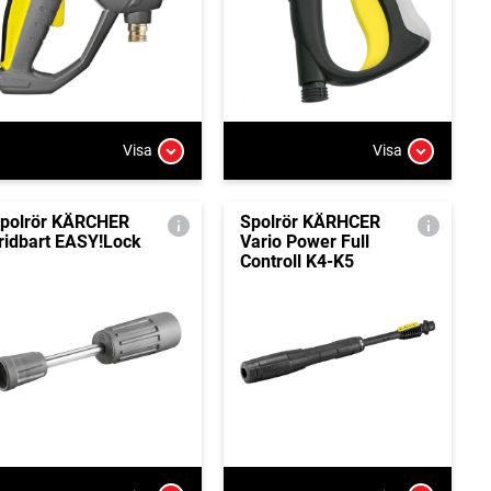
Visa
Visa
polrör KÄRCHER
Spolrör KÄRHCER
ridbart EASY!Lock
Vario Power Full
Controll K4-K5