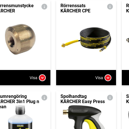
rrensmunstycke
Rörrenssats
R
ÄRCHER
KÄRCHER CPE
Visa
Visa
umrengöring
Spolhandtag
S
RCHER 3in1 Plug n
KÄRCHER Easy Press
K
ean