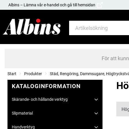
Albins – Lämna vår e-handel och gå till hemsidan
För att kun
Start
Produkter
Städ, Rengöring, Dammsugare, Högtryckstv
Hö
KATALOGINFORMATION
Skärande- och hållande verktyg
Kate
Hög
Slipmaterial
Handverktyg