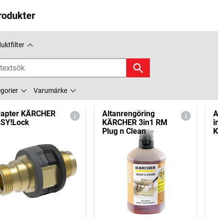
rodukter
uktfilter
gorier
Varumärke
apter KÄRCHER
Altanrengöring
A
SY!Lock
KÄRCHER 3in1 RM
i
Plug n Clean