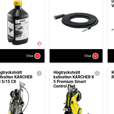
D
V
Visa
Visa
gtryckstvätt
Högtryckstvätt
K
llvatten KÄRCHER
kallvatten KÄRCHER K
R
 5/15 CX
5 Premium Smart
Control Flex