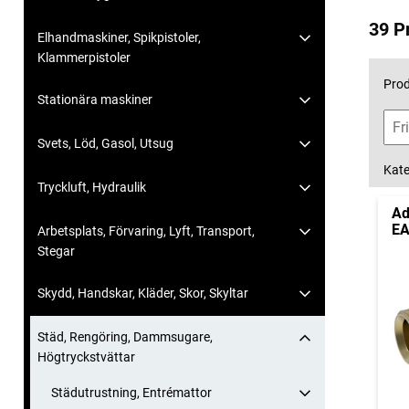
39 P
Elhandmaskiner, Spikpistoler,
Klammerpistoler
Prod
Stationära maskiner
Svets, Löd, Gasol, Utsug
Kate
Tryckluft, Hydraulik
Ad
EA
Arbetsplats, Förvaring, Lyft, Transport,
Stegar
Skydd, Handskar, Kläder, Skor, Skyltar
Städ, Rengöring, Dammsugare,
Högtryckstvättar
Städutrustning, Entrémattor