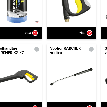
Visa
Visa
olhandtag
Spolrör KÄRCHER
S
RCHER K2-K7
vridbart
v