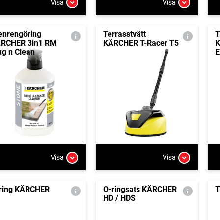
Visa
Visa
enrengöring
Terrasstvätt
T
RCHER 3in1 RM
KÄRCHER T-Racer T5
K
ug n Clean
E
Visa
Visa
ring KÄRCHER
O-ringsats KÄRCHER
T
HD / HDS