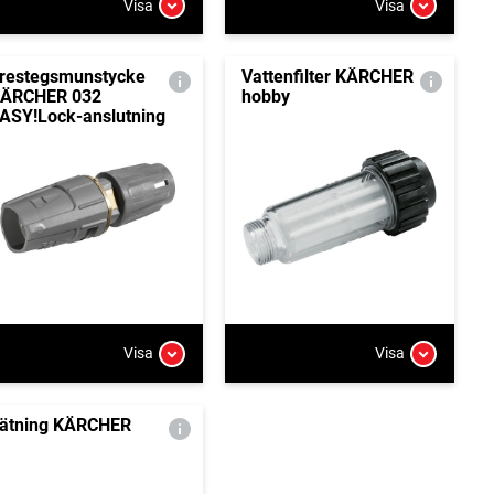
Visa
Visa
restegsmunstycke
Vattenfilter KÄRCHER
ÄRCHER 032
hobby
ASY!Lock-anslutning
Visa
Visa
ätning KÄRCHER