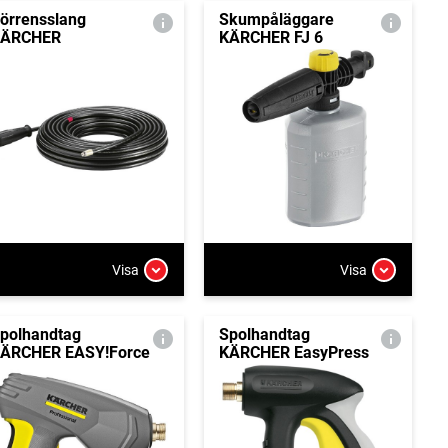
örrensslang
Skumpåläggare
KÄRCHER
KÄRCHER FJ 6
Visa
Visa
polhandtag
Spolhandtag
ÄRCHER EASY!Force
KÄRCHER EasyPress