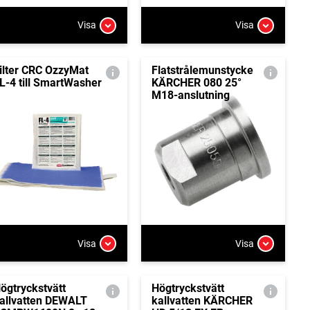
Visa
Visa
ilter CRC OzzyMat
Flatstrålemunstycke
L-4 till SmartWasher
KÄRCHER 080 25°
M18-anslutning
Visa
Visa
ögtryckstvätt
Högtryckstvätt
allvatten DEWALT
kallvatten KÄRCHER