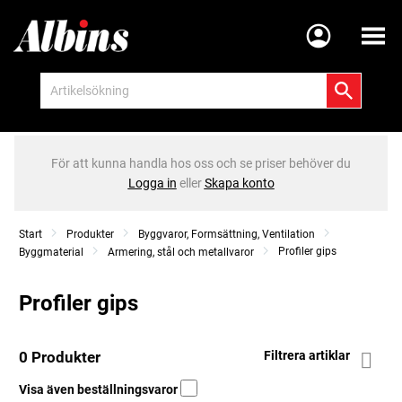
Meny
För att kunna handla hos oss och se priser behöver du
Logga in
eller
Skapa konto
Start
Produkter
Byggvaror, Formsättning, Ventilation
Profiler gips
Byggmaterial
Armering, stål och metallvaror
Profiler gips
0 Produkter
Filtrera artiklar
Visa även beställningsvaror