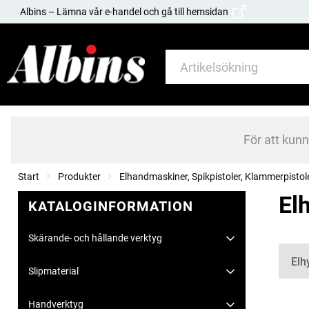
Albins – Lämna vår e-handel och gå till hemsidan
För att kun
Start
Produkter
Elhandmaskiner, Spikpistoler, Klammerpistol
El
KATALOGINFORMATION
Skärande- och hållande verktyg
Kate
Elh
Slipmaterial
Handverktyg