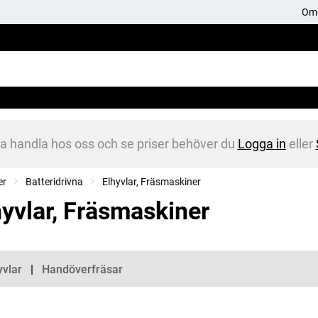
Om 
na handla hos oss och se priser behöver du
Logga in
eller
er
Batteridrivna
Elhyvlar, Fräsmaskiner
hyvlar, Fräsmaskiner
gorier
yvlar
Handöverfräsar