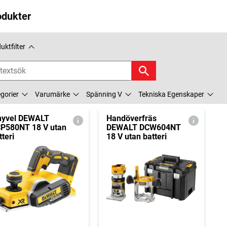
odukter
uktfilter
gorier
Varumärke
Spänning V
Tekniska Egenskaper
hyvel DEWALT
Handöverfräs
P580NT 18 V utan
DEWALT DCW604NT
tteri
18 V utan batteri