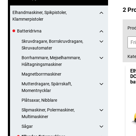
2 Pr
Elhandmaskiner, Spikpistoler,
Klammerpistoler
Prod
Batteridrivna
Skruvdragare, Borrskruvdragare,
Skruvautomater
Kate
Borrhammare, Mejselhammare,
Håltagningsmaskiner
El
Magnetborrmaskiner
DC
ba
Mutterdragare, Spärrskaft,
Momentnycklar
Plåtsaxar, Nibblare
Slipmaskiner, Polermaskiner,
Multimaskiner
Sågar