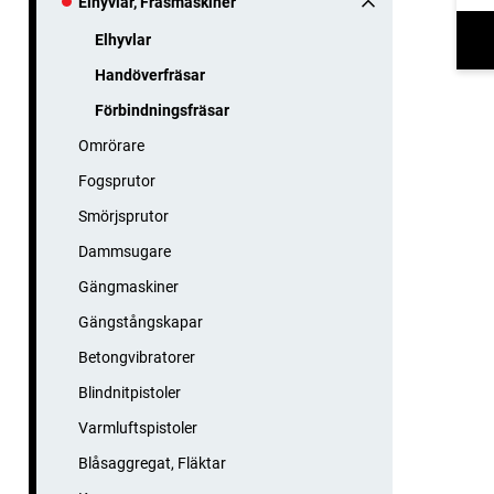
Elhyvlar, Fräsmaskiner
Elhyvlar
Handöverfräsar
Förbindningsfräsar
Omrörare
Fogsprutor
Smörjsprutor
Dammsugare
Gängmaskiner
Gängstångskapar
Betongvibratorer
Blindnitpistoler
Varmluftspistoler
Blåsaggregat, Fläktar