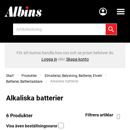
Meny
För att kunna handla hos oss och se priser behöver du
Logga in
eller
Skapa konto
Start
Produkter
Elmaterial, Belysning, Batterier, Elverk
Current:
Alkaliska batterier
Batterier, Batteriladdare
Alkaliska batterier
6 Produkter
Filtrera artiklar
Visa även beställningsvaror