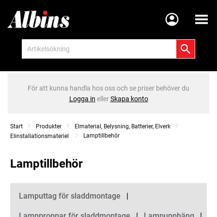
Meny
För att kunna handla hos oss och se priser behöver du
Logga in
eller
Skapa konto
Start
Produkter
Elmaterial, Belysning, Batterier, Elverk
Lamptillbehör
Elinstallationsmateriel
Lamptillbehör
Kategorier
Lamputtag för sladdmontage
Lampproppar för sladdmontage
Lampupphäng