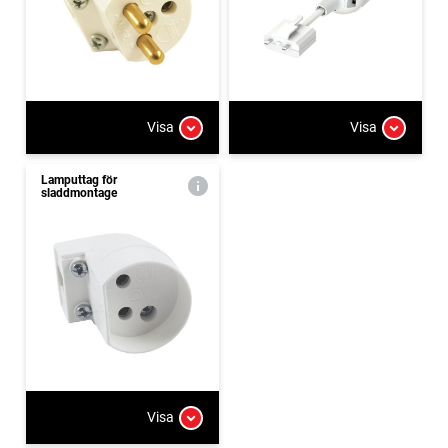
Visa
Visa
Lamputtag för
sladdmontage
Visa