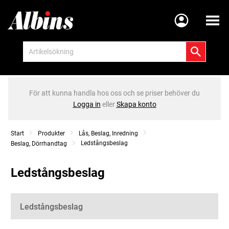
Meny
För att kunna handla hos oss och se priser behöver du
Logga in
eller
Skapa konto
Start
Produkter
Lås, Beslag, Inredning
Ledstångsbeslag
Beslag, Dörrhandtag
Ledstångsbeslag
Kategorier
Ledstångsbeslag