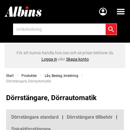
Meny
För att kunna handla hos oss och se priser behöver du
Logga in
eller
Skapa konto
Start
Produkter
Lås, Beslag, Inredning
Current:
Dörrstängare, Dörrautomatik
Dörrstängare, Dörrautomatik
Kategorier
Dörrstängare standard
Dörrstängare tillbehör
Spiraldörrstängare