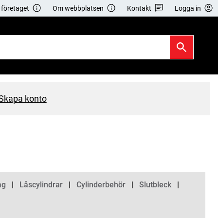
företaget
Om webbplatsen
Kontakt
Logga in
Skapa konto
ag
Låscylindrar
Cylinderbehör
Slutbleck