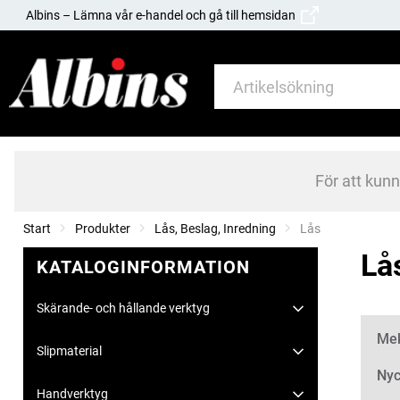
Albins – Lämna vår e-handel och gå till hemsidan
För att kun
Start
Produkter
Lås, Beslag, Inredning
Current:
Lås
Lå
KATALOGINFORMATION
Skärande- och hållande verktyg
Kate
Mek
Slipmaterial
Nyc
Handverktyg