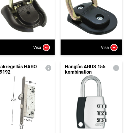
Visa
Visa
akregellås HABO
Hänglås ABUS 155
9192
kombination