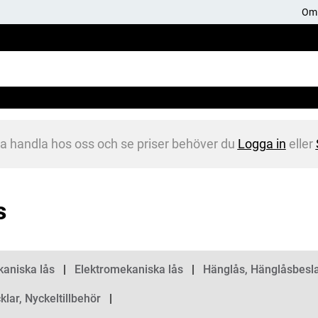
Om 
na handla hos oss och se priser behöver du
Logga in
eller
s
gorier
aniska lås
Elektromekaniska lås
Hänglås, Hänglåsbesl
klar, Nyckeltillbehör