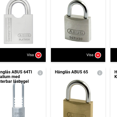
Visa
Visa
nglås ABUS 64TI
Hänglås ABUS 65
H
talium med
K
sterbar låsbygel