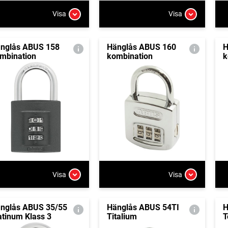
Visa
Visa
nglås ABUS 158
Hänglås ABUS 160
H
mbination
kombination
k
Visa
Visa
nglås ABUS 35/55
Hänglås ABUS 54TI
H
atinum Klass 3
Titalium
T