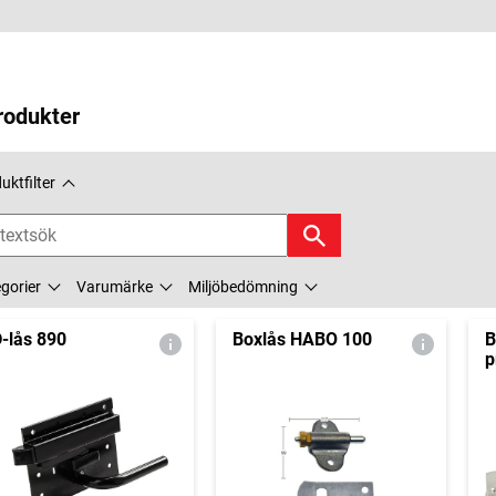
rodukter
uktfilter
gorier
Varumärke
Miljöbedömning
-lås 890
Boxlås HABO 100
B
p