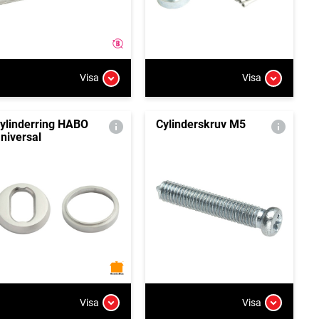
Visa
Visa
ylinderring HABO
Cylinderskruv M5
niversal
Visa
Visa