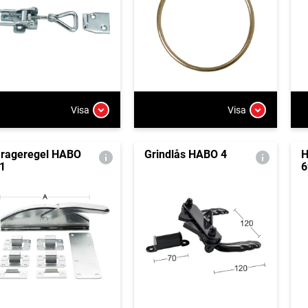
Visa
Visa
rageregel HABO
Grindlås HABO 4
H
1
6