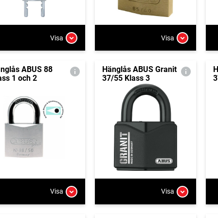
Visa
Visa
nglås ABUS 88
Hänglås ABUS Granit
H
ass 1 och 2
37/55 Klass 3
3
Visa
Visa