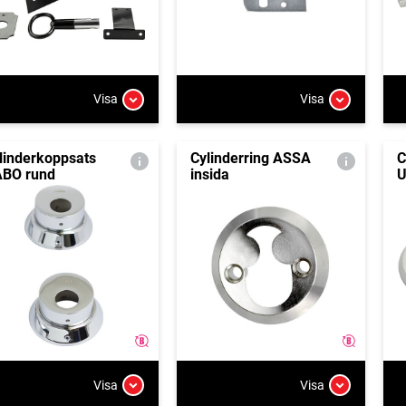
Visa
Visa
linderkoppsats
Cylinderring ASSA
C
BO rund
insida
U
Visa
Visa