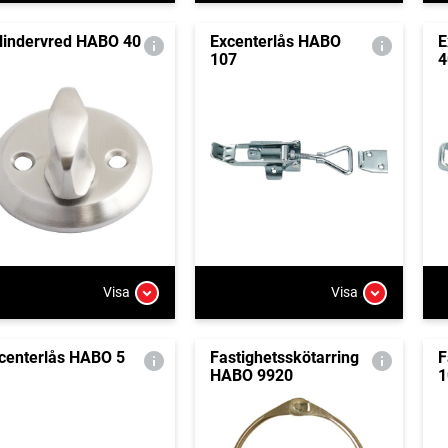
lindervred HABO 40
Excenterlås HABO
E
107
4
Visa
Visa
centerlås HABO 5
Fastighetsskötarring
F
HABO 9920
1