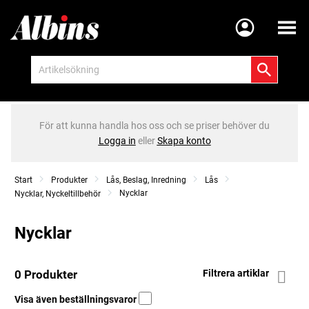
Meny
För att kunna handla hos oss och se priser behöver du
Logga in
eller
Skapa konto
Start
Produkter
Lås, Beslag, Inredning
Lås
Nycklar
Nycklar, Nyckeltillbehör
Nycklar
0 Produkter
Filtrera artiklar
Visa även beställningsvaror