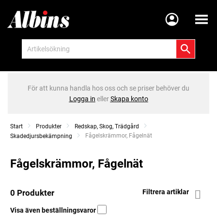
Meny
För att kunna handla hos oss och se priser behöver du
Logga in
eller
Skapa konto
Start
Produkter
Redskap, Skog, Trädgård
Current:
Fågelskrämmor, Fågelnät
Skadedjursbekämpning
Fågelskrämmor, Fågelnät
0 Produkter
Filtrera artiklar
Visa även beställningsvaror